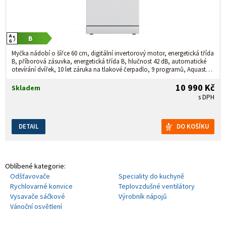
Myčka nádobí o šířce 60 cm, digitální invertorový motor, energetická třída
B, příborová zásuvka, energetická třída B, hlučnost 42 dB, automatické
otevírání dvířek, 10 let záruka na tlakové čerpadlo, 9 programů, Aquastop
systém zabrání úniku vody z myčky, zónové mytí – výběr mytí v horním,
spodním, nebo obou koších, program Samočištění – účinné čištění
10 990 Kč
Skladem
samotné myčky.
s DPH
DETAIL
Oblíbené kategorie:
Odšťavovače
Speciality do kuchyně
Rychlovarné konvice
Teplovzdušné ventilátory
Vysavače sáčkové
Výrobník nápojů
Vánoční osvětlení