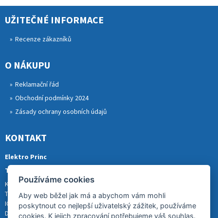
UŽITEČNÉ INFORMACE
Recenze zákazníků
O NÁKUPU
Reklamační řád
Obchodní podmínky 2024
Zásady ochrany osobních údajů
KONTAKT
Elektro Princ
Tomáš Princ
Používáme cookies
Krkonošská 290, 46841 TANVALD
Tel.: 773 880 988
Aby web běžel jak má a abychom vám mohli
IČ: 01153731
poskytnout co nejlepší uživatelský zážitek, používáme
DIČ: CZ8007202522
cookies. K jejich zpracování potřebujeme váš souhlas.