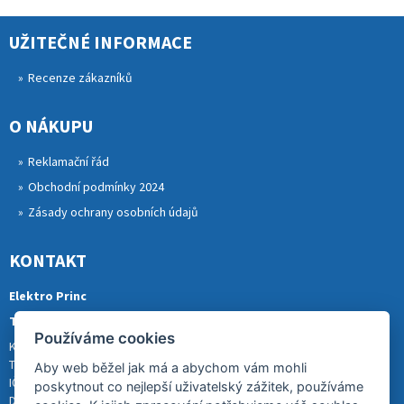
UŽITEČNÉ INFORMACE
Recenze zákazníků
O NÁKUPU
Reklamační řád
Obchodní podmínky 2024
Zásady ochrany osobních údajů
KONTAKT
Elektro Princ
Tomáš Princ
Používáme cookies
Krkonošská 290, 46841 TANVALD
Tel.: 773 880 988
Aby web běžel jak má a abychom vám mohli
IČ: 01153731
poskytnout co nejlepší uživatelský zážitek, používáme
DIČ: CZ8007202522