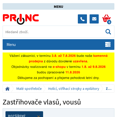
MENU
0
Menu
Malé spotřebiče
Holící, stříhací strojky a epilátory
Zastřihovače vlasů, vousů
Zastřihovače vlasů, vousů
ROZŠÍŘENÝ