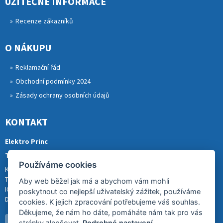
UŽITEČNÉ INFORMACE
Recenze zákazníků
O NÁKUPU
Reklamační řád
Obchodní podmínky 2024
Zásady ochrany osobních údajů
KONTAKT
Elektro Princ
Tomáš Princ
Používáme cookies
Krkonošská 290, 46841 TANVALD
Tel.: 773 880 988
Aby web běžel jak má a abychom vám mohli
IČ: 01153731
poskytnout co nejlepší uživatelský zážitek, používáme
DIČ: CZ8007202522
cookies. K jejich zpracování potřebujeme váš souhlas.
Děkujeme, že nám ho dáte, pomáháte nám tak pro vás
stránky zlepšovat.
Podrobné nastavení