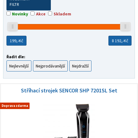
FILTR
Novinky
Akce
Skladem
199,-
Kč
8 192,-
Kč
Řadit dle:
Nejlevnější
Nejprodávanější
Nejdražší
Stříhací strojek SENCOR SHP 7201SL Set
Doprava zdarma