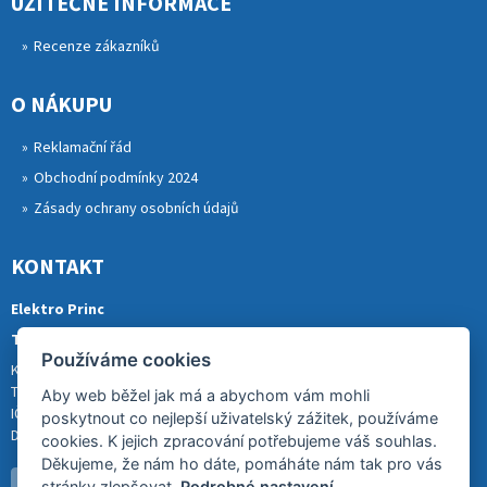
UŽITEČNÉ INFORMACE
Recenze zákazníků
O NÁKUPU
Reklamační řád
Obchodní podmínky 2024
Zásady ochrany osobních údajů
KONTAKT
Elektro Princ
Tomáš Princ
Používáme cookies
Krkonošská 290, 46841 TANVALD
Tel.: 773 880 988
Aby web běžel jak má a abychom vám mohli
IČ: 01153731
poskytnout co nejlepší uživatelský zážitek, používáme
DIČ: CZ8007202522
cookies. K jejich zpracování potřebujeme váš souhlas.
Děkujeme, že nám ho dáte, pomáháte nám tak pro vás
stránky zlepšovat.
Podrobné nastavení