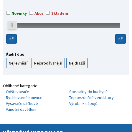
Novinky
Akce
Skladem
Kč
Kč
Řadit dle:
Nejlevnější
Nejprodávanější
Nejdražší
Oblíbené kategorie:
Odšťavovače
Speciality do kuchyně
Rychlovarné konvice
Teplovzdušné ventilátory
Vysavače sáčkové
Výrobník nápojů
Vánoční osvětlení