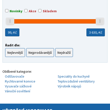
Novinky
Akce
Skladem
99,-
Kč
3 630,-
Kč
Řadit dle:
Nejlevnější
Nejprodávanější
Nejdražší
Oblíbené kategorie:
Odšťavovače
Speciality do kuchyně
Rychlovarné konvice
Teplovzdušné ventilátory
Vysavače sáčkové
Výrobník nápojů
Vánoční osvětlení