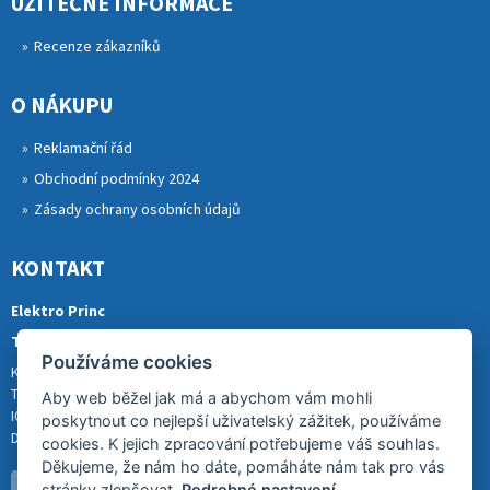
UŽITEČNÉ INFORMACE
Recenze zákazníků
O NÁKUPU
Reklamační řád
Obchodní podmínky 2024
Zásady ochrany osobních údajů
KONTAKT
Elektro Princ
Tomáš Princ
Používáme cookies
Krkonošská 290, 46841 TANVALD
Tel.: 773 880 988
Aby web běžel jak má a abychom vám mohli
IČ: 01153731
poskytnout co nejlepší uživatelský zážitek, používáme
DIČ: CZ8007202522
cookies. K jejich zpracování potřebujeme váš souhlas.
Děkujeme, že nám ho dáte, pomáháte nám tak pro vás
stránky zlepšovat.
Podrobné nastavení