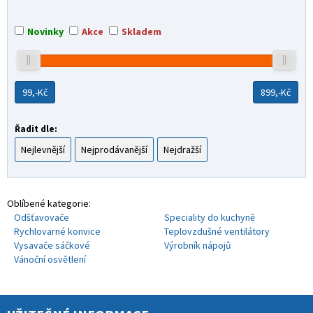
Novinky
Akce
Skladem
99,-
Kč
899,-
Kč
Řadit dle:
Nejlevnější
Nejprodávanější
Nejdražší
Oblíbené kategorie:
Odšťavovače
Speciality do kuchyně
Rychlovarné konvice
Teplovzdušné ventilátory
Vysavače sáčkové
Výrobník nápojů
Vánoční osvětlení