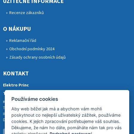
UŽITEČNÉ INFORMACE
Recenze zákazníků
O NÁKUPU
Reklamační řád
Obchodní podmínky 2024
Zásady ochrany osobních údajů
KONTAKT
Elektro Princ
Tomáš Princ
Používáme cookies
Krkonošská 290, 46841 TANVALD
Tel.: 773 880 988
Aby web běžel jak má a abychom vám mohli
IČ: 01153731
poskytnout co nejlepší uživatelský zážitek, používáme
DIČ: CZ8007202522
cookies. K jejich zpracování potřebujeme váš souhlas.
Děkujeme, že nám ho dáte, pomáháte nám tak pro vás
stránky zlepšovat.
Podrobné nastavení