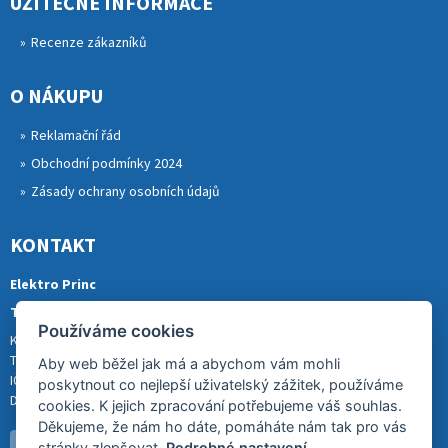
UŽITEČNÉ INFORMACE
Recenze zákazníků
O NÁKUPU
Reklamační řád
Obchodní podmínky 2024
Zásady ochrany osobních údajů
KONTAKT
Elektro Princ
Tomáš Princ
Používáme cookies
Krkonošská 290, 46841 TANVALD
Tel.: 773 880 988
Aby web běžel jak má a abychom vám mohli
IČ: 01153731
poskytnout co nejlepší uživatelský zážitek, používáme
DIČ: CZ8007202522
cookies. K jejich zpracování potřebujeme váš souhlas.
Děkujeme, že nám ho dáte, pomáháte nám tak pro vás
stránky zlepšovat.
Podrobné nastavení