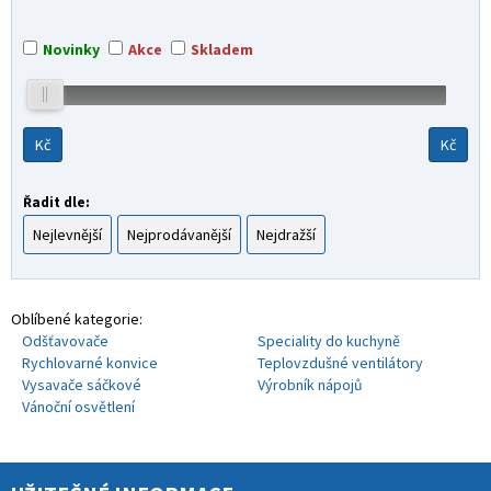
Novinky
Akce
Skladem
Kč
Kč
Řadit dle:
Nejlevnější
Nejprodávanější
Nejdražší
Oblíbené kategorie:
Odšťavovače
Speciality do kuchyně
Rychlovarné konvice
Teplovzdušné ventilátory
Vysavače sáčkové
Výrobník nápojů
Vánoční osvětlení