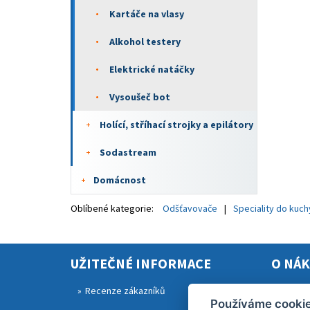
Kartáče na vlasy
Alkohol testery
Elektrické natáčky
Vysoušeč bot
Holící, stříhací strojky a epilátory
Sodastream
Domácnost
Oblíbené kategorie:
Odšťavovače
Speciality do kuc
UŽITEČNÉ INFORMACE
O NÁ
Recenze zákazníků
Rekla
Používáme cooki
Obcho