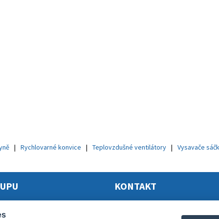
hyně
Rychlovarné konvice
Teplovzdušné ventilátory
Vysavače sáč
KUPU
KONTAKT
mační řád
Elektro Princ
es
dní podmínky 2024
Tomáš Princ