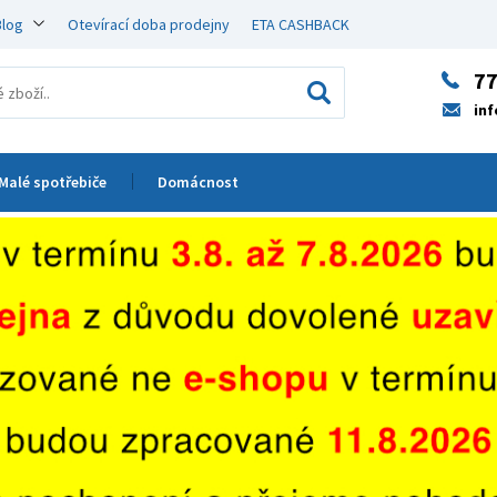
Blog
Otevírací doba prodejny
ETA CASHBACK
77
in
Malé spotřebiče
Domácnost