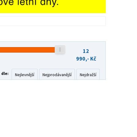
12
990,-
Kč
 dle:
Nejlevnější
Nejprodávanější
Nejdražší