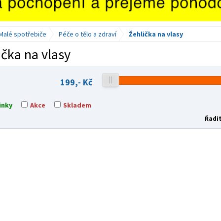
Malé spotřebiče
Péče o tělo a zdraví
Žehlička na vlasy
ička na vlasy
199,-
Kč
inky
Akce
Skladem
Řadit