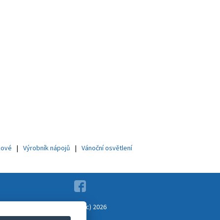
kové
Výrobník nápojů
Vánoční osvětlení
Copyright (c) 2026