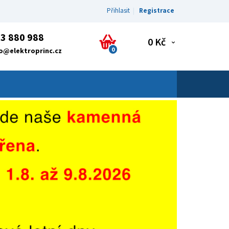
Přihlasit
Registrace
3 880 988
0 Kč
0
fo@elektroprinc.cz