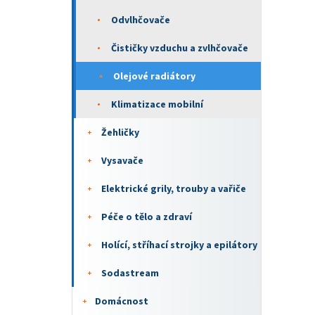
Odvlhčovače
Čističky vzduchu a zvlhčovače
Olejové radiátory
Klimatizace mobilní
Žehličky
Vysavače
Elektrické grily, trouby a vařiče
Péče o tělo a zdraví
Holící, stříhací strojky a epilátory
Sodastream
Domácnost