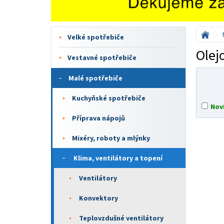
Velké spotřebiče
Olej
Vestavné spotřebiče
Malé spotřebiče
Kuchyňské spotřebiče
Nov
Příprava nápojů
Mixéry, roboty a mlýnky
Klima, ventilátory a topení
Ventilátory
Konvektory
Teplovzdušné ventilátory