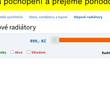
Malé spotřebiče
Klima, ventilátory a topení
Olejové radiátory
ové radiátory
999,-
Kč
inky
Akce
Skladem
Řadit