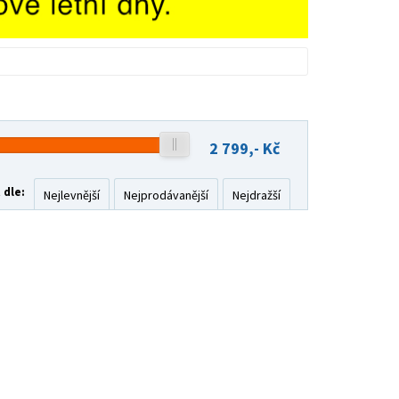
2 799,-
Kč
 dle:
Nejlevnější
Nejprodávanější
Nejdražší