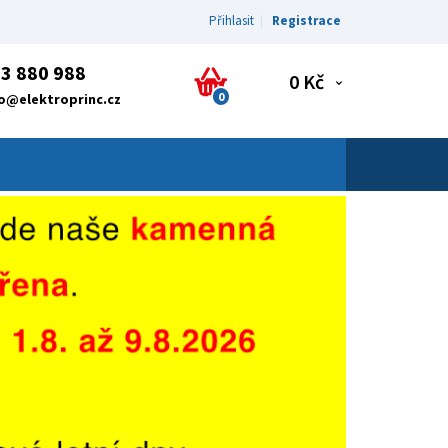
Přihlasit
Registrace
3 880 988
0 Kč
0
fo@elektroprinc.cz