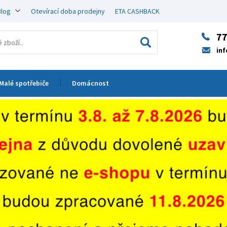
Blog
Otevírací doba prodejny
ETA CASHBACK
77
in
Malé spotřebiče
Domácnost