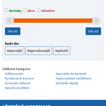
Novinky
Akce
Skladem
349,-
Kč
569,-
Kč
Řadit dle:
Nejlevnější
Nejprodávanější
Nejdražší
Oblíbené kategorie:
Odšťavovače
Speciality do kuchyně
Rychlovarné konvice
Teplovzdušné ventilátory
Vysavače sáčkové
Výrobník nápojů
Vánoční osvětlení