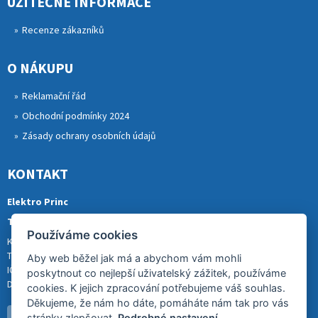
UŽITEČNÉ INFORMACE
Recenze zákazníků
O NÁKUPU
Reklamační řád
Obchodní podmínky 2024
Zásady ochrany osobních údajů
KONTAKT
Elektro Princ
Tomáš Princ
Používáme cookies
Krkonošská 290, 46841 TANVALD
Tel.: 773 880 988
Aby web běžel jak má a abychom vám mohli
IČ: 01153731
poskytnout co nejlepší uživatelský zážitek, používáme
DIČ: CZ8007202522
cookies. K jejich zpracování potřebujeme váš souhlas.
Děkujeme, že nám ho dáte, pomáháte nám tak pro vás
stránky zlepšovat.
Podrobné nastavení