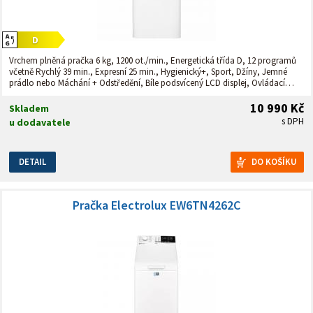
Vrchem plněná pračka 6 kg, 1200 ot./min., Energetická třída D, 12 programů
včetně Rychlý 39 min., Expresní 25 min., Hygienický+, Sport, Džíny, Jemné
prádlo nebo Máchání + Odstředění, Bíle podsvícený LCD displej, Ovládací
panel v češtině, Dotykové ovládání s LED ukazateli, Odložení startu až o 24
hodin, Funkce: Předpírka / Přidané máchání / Bez odstředění / Zastavení s
10 990 Kč
Skladem
vodou v bubnu / Nastavení intenzity praní / Jednoduché žehlení, Automatické
s DPH
u dodavatele
odvažování náplně a dávkování vody, Sesam - pomalé otevírání dvířek
bubnu.
DETAIL
Pračka Electrolux EW6TN4262C