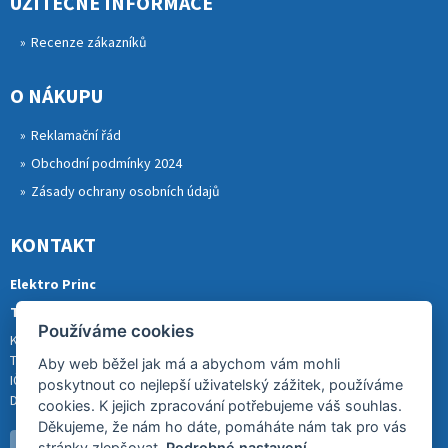
UŽITEČNÉ INFORMACE
Recenze zákazníků
O NÁKUPU
Reklamační řád
Obchodní podmínky 2024
Zásady ochrany osobních údajů
KONTAKT
Elektro Princ
Tomáš Princ
Používáme cookies
Krkonošská 290, 46841 TANVALD
Tel.: 773 880 988
Aby web běžel jak má a abychom vám mohli
IČ: 01153731
poskytnout co nejlepší uživatelský zážitek, používáme
DIČ: CZ8007202522
cookies. K jejich zpracování potřebujeme váš souhlas.
Děkujeme, že nám ho dáte, pomáháte nám tak pro vás
stránky zlepšovat.
Podrobné nastavení