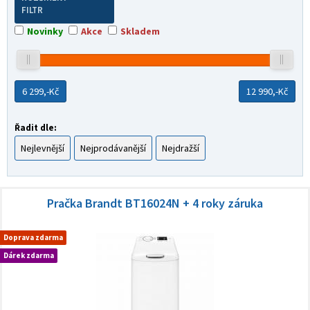
FILTR
Novinky
Akce
Skladem
6 299,-
Kč
12 990,-
Kč
Řadit dle:
Nejlevnější
Nejprodávanější
Nejdražší
Pračka Brandt BT16024N + 4 roky záruka
Doprava zdarma
Dárek zdarma