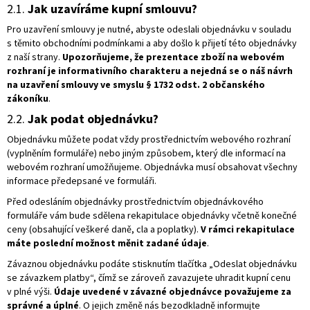
2.1.
Jak uzavíráme kupní smlouvu?
Pro uzavření smlouvy je nutné, abyste odeslali objednávku v souladu
s těmito obchodními podmínkami a aby došlo k přijetí této objednávky
z naší strany.
Upozorňujeme, že
prezentace zboží na webovém
rozhraní je informativního charakteru a nejedná se o náš návrh
na uzavření smlouvy ve smyslu § 1732 odst. 2 občanského
zákoníku
.
2.2.
Jak podat objednávku?
Objednávku můžete podat vždy prostřednictvím webového rozhraní
(vyplněním formuláře) nebo jiným způsobem, který dle informací na
webovém rozhraní umožňujeme. Objednávka musí obsahovat všechny
informace předepsané ve formuláři.
Před odesláním objednávky prostřednictvím objednávkového
formuláře vám bude sdělena rekapitulace objednávky včetně konečné
ceny (obsahující veškeré daně, cla a poplatky).
V rámci rekapitulace
máte poslední možnost měnit zadané údaje
.
Závaznou objednávku podáte stisknutím tlačítka „Odeslat objednávku
se závazkem platby“, čímž se zároveň zavazujete uhradit kupní cenu
v plné výši.
Údaje uvedené v závazné objednávce považujeme za
správné a úplné
. O jejich změně nás bezodkladně informujte