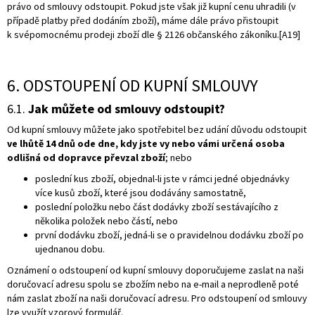
právo od smlouvy odstoupit. Pokud jste však již kupní cenu uhradili (v
případě platby před dodáním zboží), máme dále právo přistoupit
k svépomocnému prodeji zboží dle § 2126 občanského zákoníku.
[A19]
6. ODSTOUPENÍ OD KUPNÍ SMLOUVY
6.1.
Jak můžete od smlouvy odstoupit?
Od kupní smlouvy můžete jako spotřebitel bez udání důvodu odstoupit
ve lhůtě 14 dnů ode dne, kdy jste vy nebo vámi určená osoba
odlišná od dopravce převzal zboží
; nebo
poslední kus zboží, objednal-li jste v rámci jedné objednávky
více kusů zboží, které jsou dodávány samostatně,
poslední položku nebo část dodávky zboží sestávajícího z
několika položek nebo částí, nebo
první dodávku zboží, jedná-li se o pravidelnou dodávku zboží po
ujednanou dobu.
Oznámení o odstoupení od kupní smlouvy doporučujeme zaslat na naši
doručovací adresu spolu se zbožím nebo na e-mail a neprodleně poté
nám zaslat zboží na naši doručovací adresu. Pro odstoupení od smlouvy
lze využít vzorový formulář.