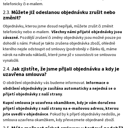
telefonicky či e-mailem.
2.3.
Můžete již odeslanou objednávku zrušit nebo
změnit?
Objednávku, kterou jsme dosud nepřijali, můžete zrušit či změnit
telefonicky nebo e‑mailem.
Všechny námi přijaté objednávky jsou
závazné.
Pozdější zrušení či změny objednávky jsou možné pouze po
dohodě s námi. Pokud je takto zrušena objednávka zboží, ohledně
kterého nejde odstoupit od smlouvy (podrobněji v článku 6), máme
nárok na náhradu nákladů, které jsme již v souvislosti se smlouvou
vynaložili.
2.4.
Jak zjistíte, že jsme přijali objednávku a kdy je
uzavřena smlouva?
O obdržení objednávky vás budeme informovat.
Informace o
obdržení objednávky je zasílána automaticky a nejedná se o
přijetí objednávky z naší strany
.
Kupní smlouva je uzavřena okamžikem, kdy je vám doručeno
přijetí objednávky z naší strany na e-mailovou adresu, kterou
jste uvedli v objednávce
. Pokud by k přijetí objednávky nedošlo, je
smlouva uzavřena okamžikem, kdy převezmete objednané zboží.