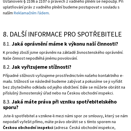
Ustanovení § 2106 a 2107 o právech z vadného plnění se nepoužijí. Při
uplatňování práv z vadného plnění budeme postupovat v souladu s
naším
Reklamačním řádem
.
8. DALŠÍ INFORMACE PRO SPOTŘEBITELE
8.1.
Jaká oprávnění máme k výkonu naší činnosti?
K prodeji zboží jsme oprávněni na základě živnostenského oprávnění.
Naše činnost nepodléhá jinému povolování.
8.2.
Jak vyřizujeme stížnosti?
Případné stížnosti vyřizujeme prostřednictvím našeho kontaktního e-
mailu. Stížností se následně budeme zabývat a pokusíme se ji vyřídit
bez zbytečného odkladu od jejího obdržení. Dále se můžete obrátit na
příslušný živnostenský úřad nebo na Českou obchodní inspekci.
8.3.
Jaká máte práva při vzniku spotřebitelského
sporu?
Jste-li spotřebitel a vznikne-li mezi námi spor ze smlouvy, který se nám
nepodaří vyřešit přímo, máte právo obrátit se s tímto sporem na
Českou obchodní inspekci
(adresa: Česká obchodní inspekce,