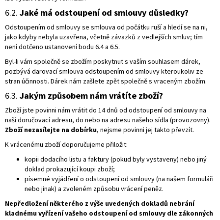
6.2.
Jaké má odstoupení od smlouvy důsledky?
Odstoupením od smlouvy se smlouva od počátku ruší a hledí se na ni,
jako kdyby nebyla uzavřena, včetně závazků z vedlejších smluv; tím
není dotčeno ustanovení bodu 6.4 a 6.5.
Byl-li vám společně se zbožím poskytnut s vaším souhlasem dárek,
pozbývá darovací smlouva odstoupením od smlouvy kteroukoliv ze
stran účinnosti. Dárek nám zašlete zpět společně s vraceným zbožím.
6.3.
Jakým způsobem nám vrátíte zboží?
Zboží jste povinni nám vrátit do 14 dnů od odstoupení od smlouvy na
naši doručovací adresu, do nebo na adresu našeho sídla (provozovny).
Zboží nezasílejte na dobírku
, nejsme povinni jej takto převzít.
K vrácenému zboží doporučujeme přiložit:
kopii dodacího listu a faktury (pokud byly vystaveny) nebo jiný
doklad prokazující koupi zboží;
písemné vyjádření o odstoupení od smlouvy (na našem formuláři
nebo jinak) a zvoleném způsobu vrácení peněz.
Nepředložení některého z výše uvedených dokladů nebrání
kladnému vyřízení vašeho odstoupení od smlouvy dle zákonných