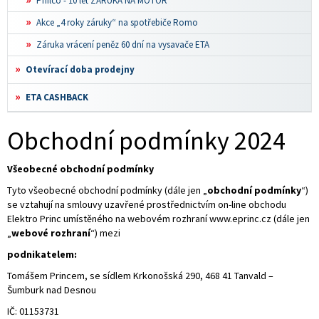
Philco - 10 let ZÁRUKA NA MOTOR
Akce „4 roky záruky“ na spotřebiče Romo
Záruka vrácení peněz 60 dní na vysavače ETA
Otevírací doba prodejny
ETA CASHBACK
Obchodní podmínky 2024
Všeobecné obchodní podmínky
Tyto všeobecné obchodní podmínky (dále jen „
obchodní podmínky
“)
se vztahují na smlouvy uzavřené prostřednictvím on-line obchodu
Elektro Princ umístěného na webovém rozhraní www.eprinc.cz (dále jen
„
webové rozhraní
“) mezi
podnikatelem:
Tomášem Princem, se sídlem Krkonošská 290, 468 41 Tanvald –
Šumburk nad Desnou
IČ: 01153731