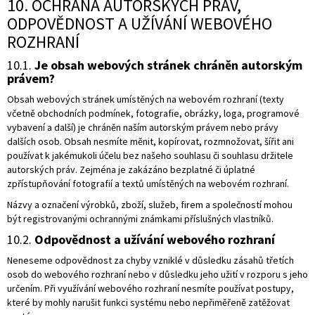
10. OCHRANA AUTORSKÝCH PRÁV,
ODPOVĚDNOST A UŽÍVÁNÍ WEBOVÉHO
ROZHRANÍ
10.1.
Je obsah webových stránek chráněn autorským
právem?
Obsah webových stránek umístěných na webovém rozhraní (texty
včetně obchodních podmínek, fotografie, obrázky, loga, programové
vybavení a další) je chráněn naším autorským právem nebo právy
dalších osob. Obsah nesmíte měnit, kopírovat, rozmnožovat, šířit ani
používat k jakémukoli účelu bez našeho souhlasu či souhlasu držitele
autorských práv. Zejména je zakázáno bezplatné či úplatné
zpřístupňování fotografií a textů umístěných na webovém rozhraní.
Názvy a označení výrobků, zboží, služeb, firem a společností mohou
být registrovanými ochrannými známkami příslušných vlastníků.
10.2.
Odpovědnost a užívání webového rozhraní
Neneseme odpovědnost za chyby vzniklé v důsledku zásahů třetích
osob do webového rozhraní nebo v důsledku jeho užití v rozporu s jeho
určením. Při využívání webového rozhraní nesmíte používat postupy,
které by mohly narušit funkci systému nebo nepřiměřeně zatěžovat