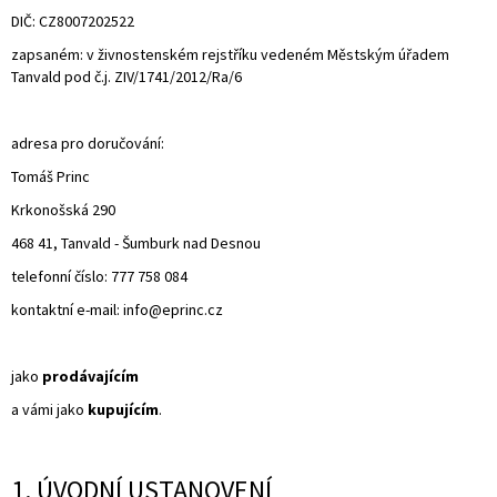
DIČ: CZ8007202522
zapsaném: v živnostenském rejstříku vedeném Městským úřadem
Tanvald pod č.j. ZIV/1741/2012/Ra/6
adresa pro doručování:
Tomáš Princ
Krkonošská 290
468 41, Tanvald - Šumburk nad Desnou
telefonní číslo: 777 758 084
kontaktní e-mail: info@eprinc.cz
jako
prodávajícím
a vámi jako
kupujícím
.
1. ÚVODNÍ USTANOVENÍ