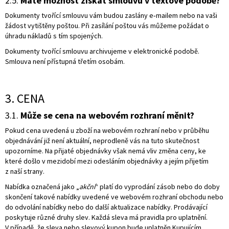
2.5.
Máte možnost získat smlouvu v textové podobě?
Dokumenty tvořící smlouvu vám budou zaslány e‑mailem nebo na vaši
žádost vytištěny poštou. Při zasílání poštou vás můžeme požádat o
úhradu nákladů s tím spojených.
Dokumenty tvořící smlouvu archivujeme v elektronické podobě.
Smlouva není přístupná třetím osobám.
3. CENA
3.1.
Může se cena na webovém rozhraní měnit?
Pokud cena uvedená u zboží na webovém rozhraní nebo v průběhu
objednávání již není aktuální, neprodleně vás na tuto skutečnost
upozorníme. Na přijaté objednávky však nemá vliv změna ceny, ke
které došlo v mezidobí mezi odesláním objednávky a jejím přijetím
z naší strany.
Nabídka označená jako „
akční
“ platí do vyprodání zásob nebo do doby
skončení takové nabídky uvedené ve webovém rozhraní obchodu nebo
do odvolání nabídky nebo do další aktualizace nabídky. Prodávající
poskytuje různé druhy slev. Každá sleva má pravidla pro uplatnění.
V případě, že sleva nebo slevový kupon bude uplatněn Kupujícím