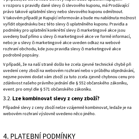
v rozporu s pravidly dané slevy či slevového kuponu, má Prodávající
právo takové uplatnění slevy nebo slevového kuponu odmítnout.
V takovém případě je Kupující informován a bude mu nabídnuta možnost
vyřídit objednávku bez této slevy či uplatněného kuponu. Pravidla a
podmínky pro uplatnění konkrétní slevy či marketingové akce jsou
uvedeny buď přímo u slevy či marketingové akce ve formě informací,
nebo je u slevy či marketingové akce uveden odkaz na webové
rozhraní obchodu, kde jsou pravidla slevy či marketingové akce
podrobně popsány.
V případě, že na naší straně došlo ke zcela zjevné technické chybě při
uvedení ceny zboží na webovém rozhraní nebo v průběhu objednávání,
nejsme povinni dodat vám zboží za tuto zcela zjevně chybnou cenu pro
zdánlivost našeho právního jednání dle § 552 občanského zákoníku,
event. pro omyl dle § 571 občanského zákoníku.
3.2.
Lze kombinovat slevy z ceny zboží?
Případné slevy z ceny zboží nelze vzájemně kombinovat, ledaže je na
webovém rozhraní výslovně uvedeno něco jiného.
4. PLATEBNÍ PODMÍNKY