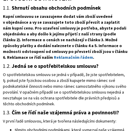
1.1.
Shrnutí obsahu obchodních podmínek
Kupní smlouvou se zavazujeme dodat vám zboží uvedené
v objednávce a vy se zavazujete toto zboží převzít a zaplatit
nám kupní cenu. Pro uzavření smlouvy je potřeba, abyste podali
objednávku a aby došlo k jejímu přijetí z naší strany (podle
článku 2). Informace o cenách se nacházejí v článku 3. Možné
způsoby platby a dodání naleznete v článku 4 a 5. Informace o
možnosti odstoupení od smlouvy po převzetí zboží jsou v článku
6. Reklamace se řídí naším
Reklamačním řádem
.
1.2.
Jedná se o spotřebitelskou smlouvu?
O spotřebitelskou smlouvu se jedná v případě, že jste spotřebitelem,
tj. pokud jste fyzickou osobou a zboží kupujete mimo rámec své
podnikatelské činnosti nebo mimo rámec samostatného výkonu svého
povolání. V opačném případě se o spotřebitelskou smlouvu nejedná a
nevztahuje se na vás ochrana spotřebitele dle právních předpisů a
těchto obchodních podmínek.
1.3.
Čím se řídí naše vzájemná práva a povinnosti?
V první řadě smlouvou, která je tvořena následujícími dokumenty:
těmito obchodními podmínkami, které vymezují naše vzájemná