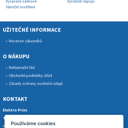
Vysavače sáčkové
Výrobník nápojů
Vánoční osvětlení
UŽITEČNÉ INFORMACE
Recenze zákazníků
O NÁKUPU
Reklamační řád
Obchodní podmínky 2024
Zásady ochrany osobních údajů
KONTAKT
Elektro Princ
Tomáš Princ
Používáme cookies
Krkonošská 290, 46841 TANVALD