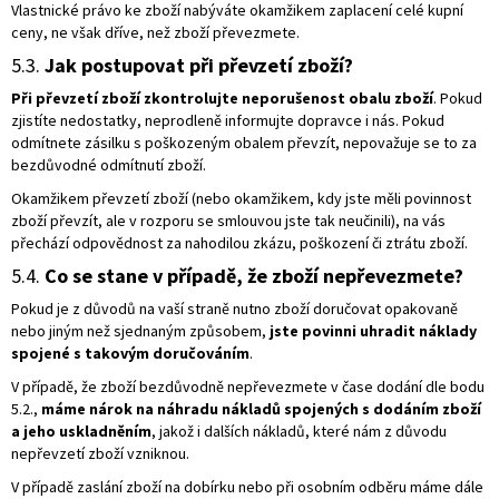
Vlastnické právo ke zboží nabýváte okamžikem zaplacení celé kupní
ceny, ne však dříve, než zboží převezmete.
5.3.
Jak postupovat při převzetí zboží?
Při převzetí zboží zkontrolujte neporušenost obalu zboží
. Pokud
zjistíte nedostatky, neprodleně informujte dopravce i nás. Pokud
odmítnete zásilku s poškozeným obalem převzít, nepovažuje se to za
bezdůvodné odmítnutí zboží.
Okamžikem převzetí zboží (nebo okamžikem, kdy jste měli povinnost
zboží převzít, ale v rozporu se smlouvou jste tak neučinili), na vás
přechází odpovědnost za nahodilou zkázu, poškození či ztrátu zboží.
5.4.
Co se stane v případě, že zboží nepřevezmete?
Pokud je z důvodů na vaší straně nutno zboží doručovat opakovaně
nebo jiným než sjednaným způsobem,
jste povinni uhradit náklady
spojené s takovým doručováním
.
V případě, že zboží bezdůvodně nepřevezmete v čase dodání dle bodu
5.2.,
máme nárok na náhradu nákladů spojených s dodáním zboží
a jeho uskladněním
, jakož i dalších nákladů, které nám z důvodu
nepřevzetí zboží vzniknou.
V případě zaslání zboží na dobírku nebo při osobním odběru máme dále