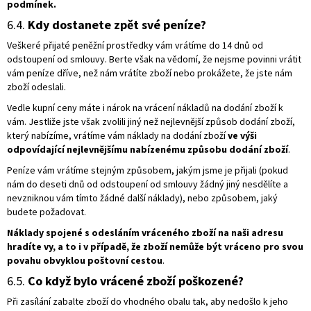
podmínek.
6.4.
Kdy dostanete zpět své peníze?
Veškeré přijaté peněžní prostředky vám vrátíme do 14 dnů od
odstoupení od smlouvy. Berte však na vědomí, že nejsme povinni vrátit
vám peníze dříve, než nám vrátíte zboží nebo prokážete, že jste nám
zboží odeslali.
Vedle kupní ceny máte i nárok na vrácení nákladů na dodání zboží k
vám. Jestliže jste však zvolili jiný než nejlevnější způsob dodání zboží,
který nabízíme, vrátíme vám náklady na dodání zboží
ve výši
odpovídající nejlevnějšímu nabízenému způsobu dodání zboží
.
Peníze vám vrátíme stejným způsobem, jakým jsme je přijali (pokud
nám do deseti dnů od odstoupení od smlouvy žádný jiný nesdělíte a
nevzniknou vám tímto žádné další náklady), nebo způsobem, jaký
budete požadovat.
Náklady spojené s odesláním vráceného zboží na naši adresu
hradíte vy, a to i v případě, že zboží nemůže být vráceno pro svou
povahu obvyklou poštovní cestou
.
6.5.
Co když bylo vrácené zboží poškozené?
Při zasílání zabalte zboží do vhodného obalu tak, aby nedošlo k jeho