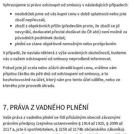
Vyhrazujeme si právo odstoupit od smlouvy v následujících případech:
neobdrželi jsme od vás kupní cenu v době splatnosti nebo jste
zboží nepřevzali;
zboží z objektivních příčin (především proto, že zboží se již
nevyrábí, dodavatel přestal dodávat do ČR atd.) není možné za
původních podmínek dodat;
plnění se stane objektivně nemožným nebo protiprávním.
V případě, že nastala některá z výše uvedených skutečností, budeme
vás o našem odstoupení od smlouvy neprodleně informovat.
Pokud jste již zcela nebo zčásti uhradili kupní cenu, vrátíme vám
přijatou částku do pěti dnů od odstoupení od smlouvy, a to
bezhotovostně na účet, který nám pro tento účel sdělíte, nebo ze
kterého jste provedli úhradu.
7. PRÁVA Z VADNÉHO PLNĚNÍ
Vaše práva z vadného plnění se řídí příslušnými obecně závaznými
právními předpisy (zejména ustanoveními § 1914 až 1925, § 2099 až
2117 a, jste-li spotřebitelem, § 2158 až 2174b občanského zákoníku).