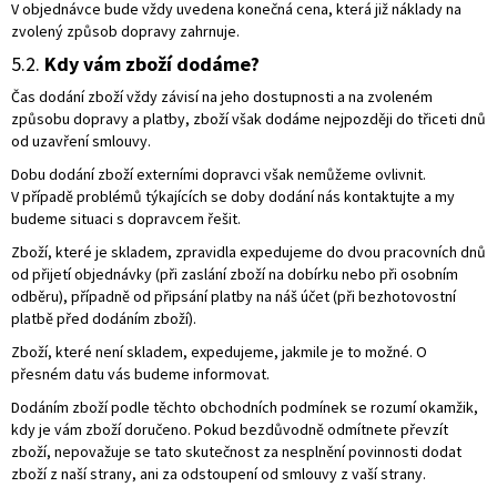
V objednávce bude vždy uvedena konečná cena, která již náklady na
zvolený způsob dopravy zahrnuje.
5.2.
Kdy vám zboží dodáme?
Čas dodání zboží vždy závisí na jeho dostupnosti a na zvoleném
způsobu dopravy a platby, zboží však dodáme nejpozději do třiceti dnů
od uzavření smlouvy.
Dobu dodání zboží externími dopravci však nemůžeme ovlivnit.
V případě problémů týkajících se doby dodání nás kontaktujte a my
budeme situaci s dopravcem řešit.
Zboží, které je skladem, zpravidla expedujeme do dvou pracovních dnů
od přijetí objednávky (při zaslání zboží na dobírku nebo při osobním
odběru), případně od připsání platby na náš účet (při bezhotovostní
platbě před dodáním zboží).
Zboží, které není skladem, expedujeme, jakmile je to možné. O
přesném datu vás budeme informovat.
Dodáním zboží podle těchto obchodních podmínek se rozumí okamžik,
kdy je vám zboží doručeno. Pokud bezdůvodně odmítnete převzít
zboží, nepovažuje se tato skutečnost za nesplnění povinnosti dodat
zboží z naší strany, ani za odstoupení od smlouvy z vaší strany.