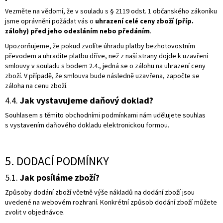
Vezměte na vědomí, že v souladu s § 2119 odst. 1 občanského zákoníku
jsme oprávněni požádat vás o
uhrazení celé ceny zboží (příp.
zálohy) před jeho odesláním nebo předáním
.
Upozorňujeme, že pokud zvolíte úhradu platby bezhotovostním
převodem a uhradíte platbu dříve, než z naší strany dojde k uzavření
smlouvy v souladu s bodem 2.4., jedná se o zálohu na uhrazení ceny
zboží. V případě, že smlouva bude následně uzavřena, započte se
záloha na cenu zboží.
4.4.
Jak vystavujeme daňový doklad?
Souhlasem s těmito obchodními podmínkami nám udělujete souhlas
s vystavením daňového dokladu elektronickou formou.
5. DODACÍ PODMÍNKY
5.1.
Jak posíláme zboží?
Způsoby dodání zboží včetně výše nákladů na dodání zboží jsou
uvedené na webovém rozhraní. Konkrétní způsob dodání zboží můžete
zvolit v objednávce.