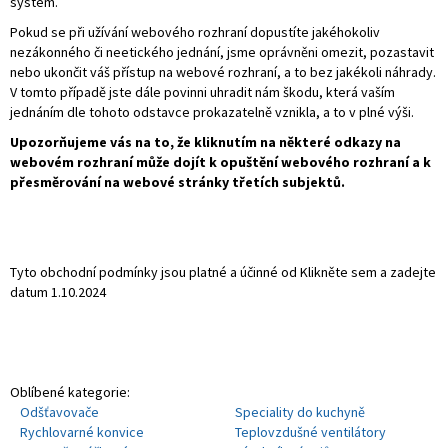
systém.
Pokud se při užívání webového rozhraní dopustíte jakéhokoliv
nezákonného či neetického jednání, jsme oprávněni omezit, pozastavit
nebo ukončit váš přístup na webové rozhraní, a to bez jakékoli náhrady.
V tomto případě jste dále povinni uhradit nám škodu, která vaším
jednáním dle tohoto odstavce prokazatelně vznikla, a to v plné výši.
Upozorňujeme vás na to, že kliknutím na některé odkazy na
webovém rozhraní může dojít k opuštění webového rozhraní a k
přesměrování na webové stránky třetích subjektů.
Tyto obchodní podmínky jsou platné a účinné od Klikněte sem a zadejte
datum 1.10.2024
Oblíbené kategorie:
Odšťavovače
Speciality do kuchyně
Rychlovarné konvice
Teplovzdušné ventilátory