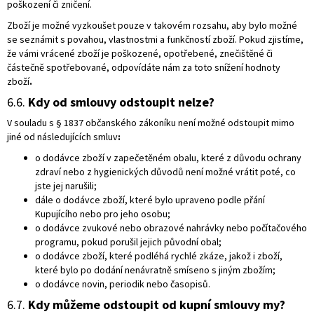
poškození či zničení.
Zboží je možné vyzkoušet pouze v takovém rozsahu, aby bylo možné
se seznámit s povahou, vlastnostmi a funkčností zboží. Pokud zjistíme,
že vámi vrácené zboží je poškozené, opotřebené, znečištěné či
částečně spotřebované, odpovídáte nám za toto snížení hodnoty
zboží
.
6.6.
Kdy od smlouvy odstoupit nelze?
V souladu s § 1837 občanského zákoníku není možné odstoupit mimo
jiné od následujících smluv
:
o dodávce zboží v zapečetěném obalu, které z důvodu ochrany
zdraví nebo z hygienických důvodů není možné vrátit poté, co
jste jej narušili;
dále o dodávce zboží, které bylo upraveno podle přání
Kupujícího nebo pro jeho osobu;
o dodávce zvukové nebo obrazové nahrávky nebo počítačového
programu, pokud porušil jejich původní obal;
o dodávce zboží, které podléhá rychlé zkáze, jakož i zboží,
které bylo po dodání nenávratně smíseno s jiným zbožím;
o dodávce novin, periodik nebo časopisů.
6.7.
Kdy můžeme odstoupit od kupní smlouvy my?