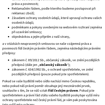
práva a povinnosti;
Reklamačním řádem, podle kterého budeme postupovat při
reklamaci zboží;
Zásadami ochrany osobních údajů, které upravují ochranu vašich
osobních údajů;
podmínkami a pokyny uvedenými na webovém rozhraní zejména
při uzavírání smlouvy;
objednávkou a jejím přijetím z naší strany,
a v otázkách neupravených smlouvou se naše vzájemná práva a
povinnosti řídí českým právním řádem, zejména následujícími právními
předpisy:
zákonem č. 89/2012 Sb., občanský zákoník, ve znění pozdějších
předpisů (dále jen „
občanský zákoník
“);
zákonem č. 634/1992 Sb., o ochraně spotřebitele, ve znění
pozdějších předpisů (pouze pokud jste spotřebitelem).
Pokud se vaše bydliště nebo sídlo nachází mimo Českou republiku,
nebo pokud náš právní poměr obsahuje jiný mezinárodní prvek,
souhlasíte s tím, že se náš vztah
řídí českým právem
. Pokud jste
spotřebitelem a právní řád státu vašeho bydliště poskytuje vyšší míru
ochrany spotřebitele než český právní řád, je vám pak poskytována
tato vyšší míra ochrany.