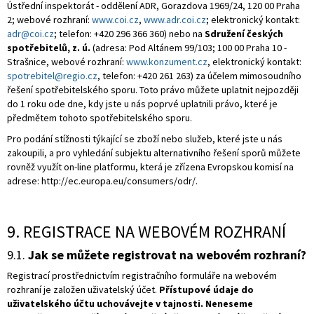
Ústřední inspektorát - oddělení ADR, Gorazdova 1969/24, 120 00 Praha
2; webové rozhraní:
www.coi.cz
,
www.adr.coi.cz
; elektronický kontakt:
adr@coi.cz
; telefon: +420 296 366 360) nebo na
Sdružení českých
spotřebitelů, z. ú.
(adresa: Pod Altánem 99/103; 100 00 Praha 10 -
Strašnice, webové rozhraní:
www.konzument.cz
, elektronický kontakt:
spotrebitel@regio.cz
, telefon: +420 261 263) za účelem mimosoudního
řešení spotřebitelského sporu. Toto právo můžete uplatnit nejpozději
do 1 roku ode dne, kdy jste u nás poprvé uplatnili právo, které je
předmětem tohoto spotřebitelského sporu.
Pro podání stížnosti týkající se zboží nebo služeb, které jste u nás
zakoupili, a pro vyhledání subjektu alternativního řešení sporů můžete
rovněž využít on-line platformu, která je zřízena Evropskou komisí na
adrese: http://ec.europa.eu/consumers/odr/.
9. REGISTRACE NA WEBOVÉM ROZHRANÍ
9.1.
Jak se můžete registrovat na webovém rozhraní?
Registrací prostřednictvím registračního formuláře na webovém
rozhraní je založen uživatelský účet.
Přístupové údaje do
uživatelského účtu uchovávejte v tajnosti. Neneseme