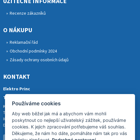
UŽITEČNÉ INFORMACE
Recenze zákazníků
O NÁKUPU
Reklamační řád
Obchodní podmínky 2024
Zásady ochrany osobních údajů
KONTAKT
Elektro Princ
Tomáš Princ
Používáme cookies
Krkonošská 290, 46841 TANVALD
Tel.: 773 880 988
Aby web běžel jak má a abychom vám mohli
IČ: 01153731
poskytnout co nejlepší uživatelský zážitek, používáme
DIČ: CZ8007202522
cookies. K jejich zpracování potřebujeme váš souhlas.
Děkujeme, že nám ho dáte, pomáháte nám tak pro vás
stránky zlepšovat.
Podrobné nastavení