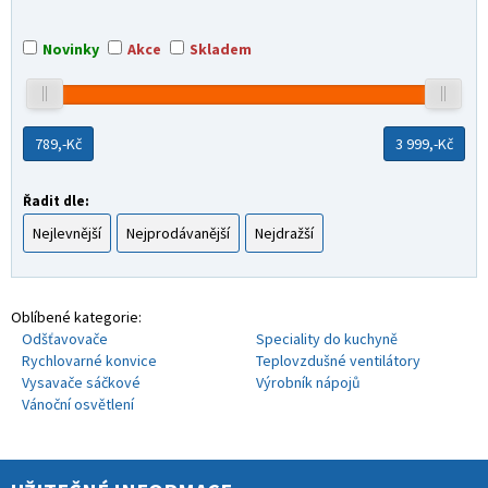
Novinky
Akce
Skladem
789,-
Kč
3 999,-
Kč
Řadit dle:
Nejlevnější
Nejprodávanější
Nejdražší
Oblíbené kategorie:
Odšťavovače
Speciality do kuchyně
Rychlovarné konvice
Teplovzdušné ventilátory
Vysavače sáčkové
Výrobník nápojů
Vánoční osvětlení