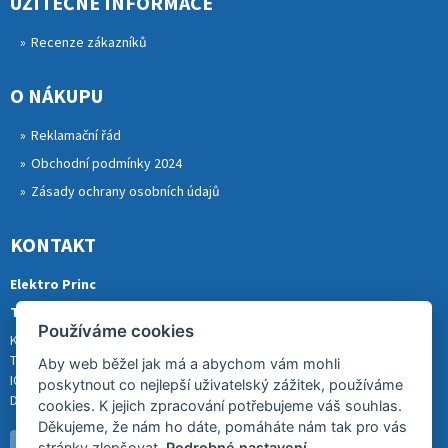
UŽITEČNÉ INFORMACE
Recenze zákazníků
O NÁKUPU
Reklamační řád
Obchodní podmínky 2024
Zásady ochrany osobních údajů
KONTAKT
Elektro Princ
Tomáš Princ
Používáme cookies
Krkonošská 290, 46841 TANVALD
Tel.: 773 880 988
Aby web běžel jak má a abychom vám mohli
IČ: 01153731
poskytnout co nejlepší uživatelský zážitek, používáme
DIČ: CZ8007202522
cookies. K jejich zpracování potřebujeme váš souhlas.
Děkujeme, že nám ho dáte, pomáháte nám tak pro vás
stránky zlepšovat.
Podrobné nastavení