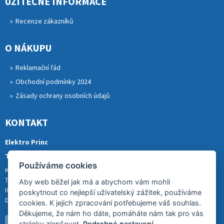
UŽITEČNÉ INFORMACE
Recenze zákazníků
O NÁKUPU
Reklamační řád
Obchodní podmínky 2024
Zásady ochrany osobních údajů
KONTAKT
Elektro Princ
Tomáš Princ
Používáme cookies
Krkonošská 290, 46841 TANVALD
Tel.: 773 880 988
Aby web běžel jak má a abychom vám mohli
IČ: 01153731
poskytnout co nejlepší uživatelský zážitek, používáme
DIČ: CZ8007202522
cookies. K jejich zpracování potřebujeme váš souhlas.
Děkujeme, že nám ho dáte, pomáháte nám tak pro vás
stránky zlepšovat.
Podrobné nastavení