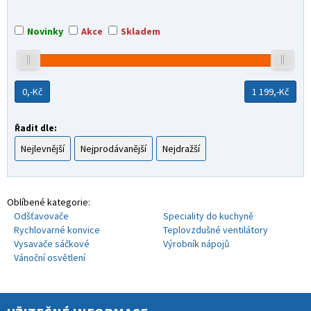
Novinky
Akce
Skladem
0,-
Kč
1 199,-
Kč
Řadit dle:
Nejlevnější
Nejprodávanější
Nejdražší
Oblíbené kategorie:
Odšťavovače
Speciality do kuchyně
Rychlovarné konvice
Teplovzdušné ventilátory
Vysavače sáčkové
Výrobník nápojů
Vánoční osvětlení