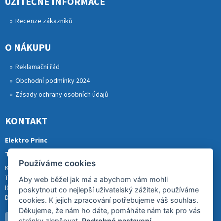
UŽITEČNÉ INFORMACE
Recenze zákazníků
O NÁKUPU
Reklamační řád
Obchodní podmínky 2024
Zásady ochrany osobních údajů
KONTAKT
Elektro Princ
Tomáš Princ
Používáme cookies
Krkonošská 290, 46841 TANVALD
Tel.: 773 880 988
Aby web běžel jak má a abychom vám mohli
IČ: 01153731
poskytnout co nejlepší uživatelský zážitek, používáme
DIČ: CZ8007202522
cookies. K jejich zpracování potřebujeme váš souhlas.
Děkujeme, že nám ho dáte, pomáháte nám tak pro vás
stránky zlepšovat.
Podrobné nastavení