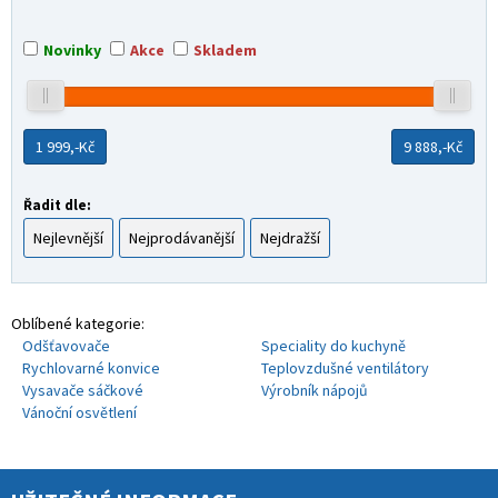
Novinky
Akce
Skladem
1 999,-
Kč
9 888,-
Kč
Řadit dle:
Nejlevnější
Nejprodávanější
Nejdražší
Oblíbené kategorie:
Odšťavovače
Speciality do kuchyně
Rychlovarné konvice
Teplovzdušné ventilátory
Vysavače sáčkové
Výrobník nápojů
Vánoční osvětlení