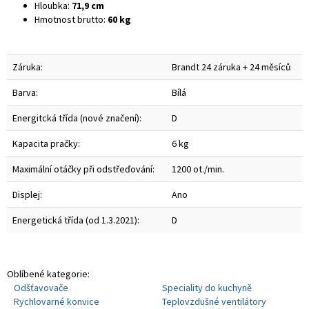
Hloubka:
71,9 cm
Hmotnost brutto:
60 kg
Záruka:
Brandt 24 záruka + 24 měsíců
Barva:
Bílá
Energitcká třída (nové značení):
D
Kapacita pračky:
6 kg
Maximální otáčky při odstřeďování:
1200 ot./min.
Displej:
Ano
Energetická třída (od 1.3.2021):
D
Oblíbené kategorie:
Odšťavovače
Speciality do kuchyně
Rychlovarné konvice
Teplovzdušné ventilátory