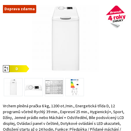
Doprava zdarma
Vrchem plněná pračka 6 kg, 1200 ot./min., Energetická třída D, 12
programů včetně Rychlý 39 min., Expresní 25 min., Hygienický+, Sport,
Džíny, Jemné prádlo nebo Máchání + Odstředění, Bíle podsvícený LCD
displej, Ovládací panel v češtině, Dotykové ovládání s LED ukazateli,
Odložení startu až o 24 hodin, Funkce: Předpírka / Přidané máchání /