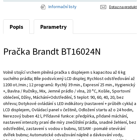
Informační listy
Dotaz na produkt
Popis
Parametry
Pračka Brandt BT16024N
Volně stojící vrchem plněná pračka s displejem s kapacitou až 6 kg
suchého prádla; Bíle podsvícený LCD displej; Rychlost odstřeďování až
1200 ot./min.; 12 programů: Rychlý 39 min., Expresní 25 min., Hygienický
+, Bavlna / Ručníky, Mix, Jemné prádlo / vlna, 20 °C, Košile, Sportovní
oblečení, Džíny, Máchání+Odstředění, 5 teplot: 90, 60, 40, 20, bez
ohřevu; Dotykové ovládání s LED indikátory (nastavení + průběh cyklu) a
LCD displejem, Ovládací panel v češtině, Odložení startu až o 24 hodin,
Nerezový buben 42 l, Přídavné funkce: předpírka, přidané máchání,
nastavení intenzity praní dle míry znečištění prádla, snadné žehlení, bez
odstředění, zastavení s vodou v bubnu, SESAM - pomalé otevírání
dvířek bubnu; Automatické odvažování náplně a dávkování vody,