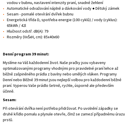
vodou v bubnu, nastavení intenzity praní, snadné žehlení
Automatické odvažování náplně a dávkování vody ● Dětský zámek
Sesam - pomalé otevírání dvířek bubnu
Energetická třída D, spotřeba energie (100 cyklů) / vody (cyklus):
65kWh / 42l
Hlučnost odstř. dB(A): 79
Rozměry (VxŠxH, cm): 85x40x60
Denní program 39 minut:
Myslíme na Váš každodenní život. Naše pračky jsou vybaveny
optimalizovanými programy vhodnými pro pravidelné praní lehce až
běžně zašpiněného prádla z bavlny nebo umělých vláken. Programy
Denní nebo Běžné 39 minut jsou nejlepší volbou pro každodenní běžné
praní. Vyperou Vaše prádlo šetrně, rychle, úsporně ale především
účinně.
Sesam:
Při otevírání dvířka není potřeba přidržovat. Po uvolnění západky se
druhé křídlo pomalu a plynule otevře, čímž se zamezí případnému úrazu
prstů.