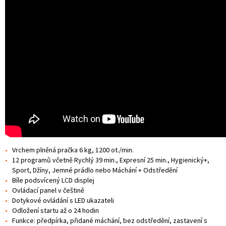
Vrchem plněná pračka 6 kg, 1200 ot./min.
12 programů včetně Rychlý 39 min., Expresní 25 min., Hygienický+,
Sport, Džíny, Jemné prádlo nebo Máchání + Odstředění
Bíle podsvícený LCD displej
Ovládací panel v češtině
Dotykové ovládání s LED ukazateli
Odložení startu až o 24 hodin
Funkce: předpírka, přidané máchání, bez odstředění, zastavení s