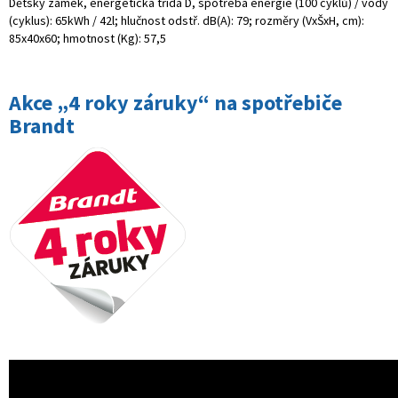
Dětský zámek, energetická třída D, spotřeba energie (100 cyklů) / vody
(cyklus): 65kWh / 42l; hlučnost odstř. dB(A): 79; rozměry (VxŠxH, cm):
85x40x60; hmotnost (Kg): 57,5
Akce „4 roky záruky“ na spotřebiče
Brandt