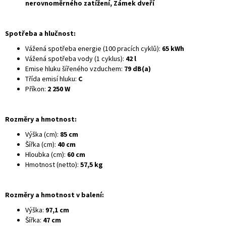
nerovnoměrného zatížení, Zámek dveří
Spotřeba a hlučnost:
Vážená spotřeba energie (100 pracích cyklů):
65 kWh
Vážená spotřeba vody (1 cyklus):
42 l
Emise hluku šířeného vzduchem:
79 dB(a)
Třída emisí hluku:
C
Příkon:
2 250 W
Rozměry a hmotnost:
Výška (cm):
85 cm
Šířka (cm):
40 cm
Hloubka (cm):
60 cm
Hmotnost (netto):
57,5 kg
Rozměry a hmotnost v balení:
Výška:
97,1 cm
Šířka:
47 cm