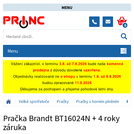
MENU
0
Menu
Velké spotřebiče
Pračky
Pračky s horním plněním
Pra
Pračka Brandt BT16024N + 4 roky
záruka