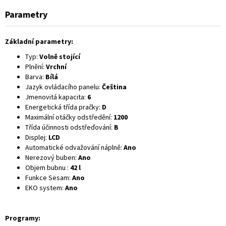
Parametry
Základní parametry:
Typ:
Volně stojící
Plnění:
Vrchní
Barva:
Bílá
Jazyk ovládacího panelu:
Čeština
Jmenovitá kapacita:
6
Energetická třída pračky:
D
Maximální otáčky odstředění:
1200
Třída účinnosti odstřeďování:
B
Displej:
LCD
Automatické odvažování náplně:
Ano
Nerezový buben:
Ano
Objem bubnu :
42 l
Funkce Sesam:
Ano
EKO system:
Ano
Programy: