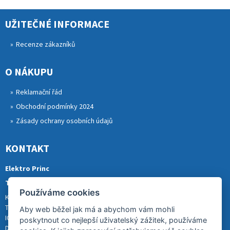
UŽITEČNÉ INFORMACE
Recenze zákazníků
O NÁKUPU
Reklamační řád
Obchodní podmínky 2024
Zásady ochrany osobních údajů
KONTAKT
Elektro Princ
Tomáš Princ
Používáme cookies
Krkonošská 290, 46841 TANVALD
Tel.: 773 880 988
Aby web běžel jak má a abychom vám mohli
IČ: 01153731
poskytnout co nejlepší uživatelský zážitek, používáme
DIČ: CZ8007202522