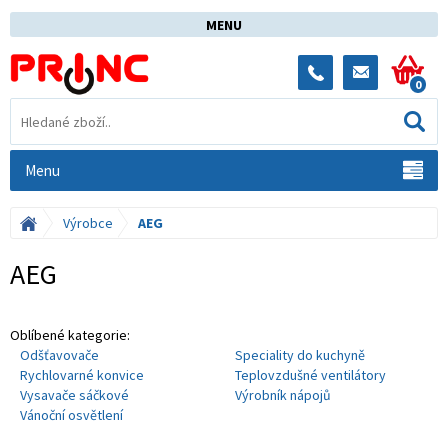
MENU
0
Menu
Výrobce
AEG
AEG
Oblíbené kategorie:
Odšťavovače
Speciality do kuchyně
Rychlovarné konvice
Teplovzdušné ventilátory
Vysavače sáčkové
Výrobník nápojů
Vánoční osvětlení