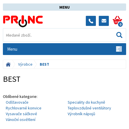
MENU
0
Menu
Výrobce
BEST
BEST
Oblíbené kategorie:
Odšťavovače
Speciality do kuchyně
Rychlovarné konvice
Teplovzdušné ventilátory
Vysavače sáčkové
Výrobník nápojů
Vánoční osvětlení