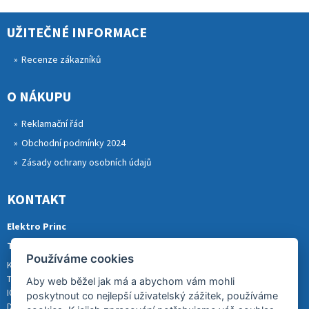
UŽITEČNÉ INFORMACE
Recenze zákazníků
O NÁKUPU
Reklamační řád
Obchodní podmínky 2024
Zásady ochrany osobních údajů
KONTAKT
Elektro Princ
Tomáš Princ
Používáme cookies
Krkonošská 290, 46841 TANVALD
Tel.: 773 880 988
Aby web běžel jak má a abychom vám mohli
IČ: 01153731
poskytnout co nejlepší uživatelský zážitek, používáme
DIČ: CZ8007202522