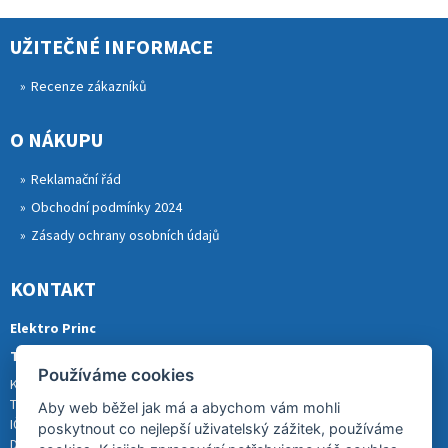
UŽITEČNÉ INFORMACE
Recenze zákazníků
O NÁKUPU
Reklamační řád
Obchodní podmínky 2024
Zásady ochrany osobních údajů
KONTAKT
Elektro Princ
Tomáš Princ
Používáme cookies
Krkonošská 290, 46841 TANVALD
Tel.: 773 880 988
Aby web běžel jak má a abychom vám mohli
IČ: 01153731
poskytnout co nejlepší uživatelský zážitek, používáme
DIČ: CZ8007202522