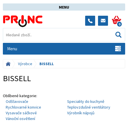
MENU
0
Menu
Výrobce
BISSELL
BISSELL
Oblíbené kategorie:
Odšťavovače
Speciality do kuchyně
Rychlovarné konvice
Teplovzdušné ventilátory
Vysavače sáčkové
Výrobník nápojů
Vánoční osvětlení