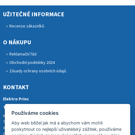
UŽITEČNÉ INFORMACE
Recenze zákazníků
O NÁKUPU
Reklamační řád
Obchodní podmínky 2024
Zásady ochrany osobních údajů
KONTAKT
Elektro Princ
Tomáš Princ
Používáme cookies
Krkonošská 290, 46841 TANVALD
Tel.: 773 880 988
Aby web běžel jak má a abychom vám mohli
IČ: 01153731
poskytnout co nejlepší uživatelský zážitek, používáme
DIČ: CZ8007202522