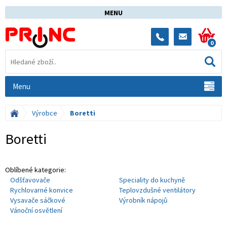
MENU
0
Menu
Výrobce
Boretti
Boretti
Oblíbené kategorie:
Odšťavovače
Speciality do kuchyně
Rychlovarné konvice
Teplovzdušné ventilátory
Vysavače sáčkové
Výrobník nápojů
Vánoční osvětlení