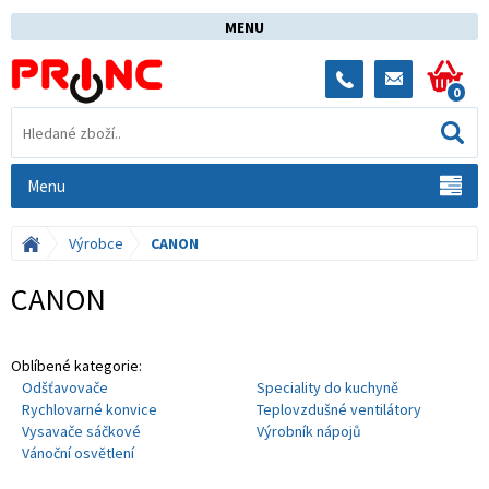
MENU
0
Menu
Výrobce
CANON
CANON
Oblíbené kategorie:
Odšťavovače
Speciality do kuchyně
Rychlovarné konvice
Teplovzdušné ventilátory
Vysavače sáčkové
Výrobník nápojů
Vánoční osvětlení