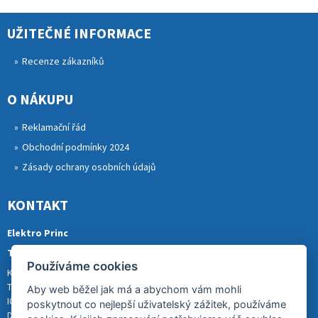
UŽITEČNÉ INFORMACE
Recenze zákazníků
O NÁKUPU
Reklamační řád
Obchodní podmínky 2024
Zásady ochrany osobních údajů
KONTAKT
Elektro Princ
Tomáš Princ
Používáme cookies
Krkonošská 290, 46841 TANVALD
Tel.: 773 880 988
Aby web běžel jak má a abychom vám mohli
IČ: 01153731
poskytnout co nejlepší uživatelský zážitek, používáme
DIČ: CZ8007202522