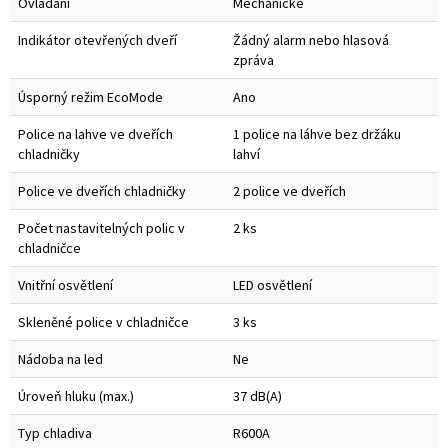
Ovládání
Mechanické
Indikátor otevřených dveří
Žádný alarm nebo hlasová
zpráva
Úsporný režim EcoMode
Ano
Police na lahve ve dveřích
1 police na láhve bez držáku
chladničky
lahví
Police ve dveřích chladničky
2 police ve dveřích
Počet nastavitelných polic v
2 ks
chladničce
Vnitřní osvětlení
LED osvětlení
Skleněné police v chladničce
3 ks
Nádoba na led
Ne
Úroveň hluku (max.)
37 dB(A)
Typ chladiva
R600A