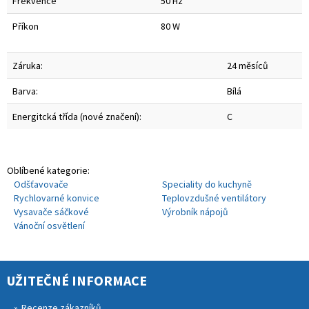
Frekvence
50 Hz
Příkon
80 W
Záruka:
24 měsíců
Barva:
Bílá
Energitcká třída (nové značení):
C
Oblíbené kategorie:
Odšťavovače
Speciality do kuchyně
Rychlovarné konvice
Teplovzdušné ventilátory
Vysavače sáčkové
Výrobník nápojů
Vánoční osvětlení
UŽITEČNÉ INFORMACE
Recenze zákazníků