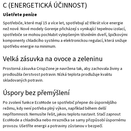
C (ENERGETICKÁ ÚČINNOST)
Ušetřete peníze
Spotřebiče, které mají 15 a více let, spotřebují až třikrát více energie
než nové. Nové modely Gorenje přicházejí s vynikající tepelnou izolací,
spotřebiče se mohou pochlubit vylepšeným těsněním dveří, špičkovými
komponenty chladicího systému a elektronickou regulací, která snižuje
spotřebu energie na minimum.
Velká zásuvka na ovoce a zeleninu
Prostorná zásuvka CrispZone je navržena tak, aby zachovala živiny a
prodloužila čerstvost potravin. Nízká teplota prodlužuje kvalitu
skladovaných potravin.
Úspory bez přemýšlení
Po zvolení funkce EcoMode se spotřebič přepne do úspornějšího
režimu, kdy není potřeba plný výkon, například během delší
nepřítomnosti. Nemusíte řešit, jakou teplotu nastavit. Stačí zapnout
EcoMode a chladnička nebo mraznička se samy přizpůsobí úspornému
provozu. Ušetříte energii a potraviny zůstanou v bezpečí.