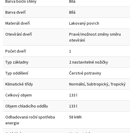
Barva boční stěny
Bílá
Barva dveří
Bílá
Materiál dveří
Lakovaný povrch
Otevírání dveří
Pravé/možnost změny směru
otevírání
Počet dveří
1
Typ základny
2 nastavitelné nožičky
Typ oddělení
Čerstvé potraviny
Klimatické třídy
Normální, Subtropický, Tropický
Celkový objem
133 l
Objem chladicího oddílu
133 l
Odhadovaná roční spotřeba
58 kWh
energie