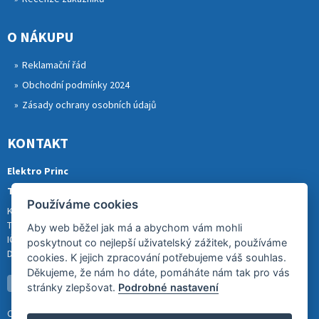
O NÁKUPU
Reklamační řád
Obchodní podmínky 2024
Zásady ochrany osobních údajů
KONTAKT
Elektro Princ
Tomáš Princ
Používáme cookies
Krkonošská 290, 46841 TANVALD
Tel.: 773 880 988
Aby web běžel jak má a abychom vám mohli
IČ: 01153731
poskytnout co nejlepší uživatelský zážitek, používáme
DIČ: CZ8007202522
cookies. K jejich zpracování potřebujeme váš souhlas.
Děkujeme, že nám ho dáte, pomáháte nám tak pro vás
stránky zlepšovat.
Podrobné nastavení
Copyright (c) 2026