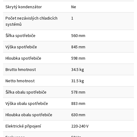
Skrytý kondenzátor
Ne
Počet nezávislých chladicích
1
systémů
Šířka spotřebiče
560 mm
Výška spotřebiče
845 mm
Hloubka spotřebiče
598 mm
Brutto hmotnost
34.5 kg
Netto hmotnost
31.5 kg
Šířka obalu spotřebiče
578 mm
Výška obalu spotřebiče
883 mm
Hloubka obalu spotřebiče
630 mm
Elektrické připojení
220-240 V