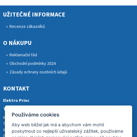
UŽITEČNÉ INFORMACE
Recenze zákazníků
O NÁKUPU
Reklamační řád
Obchodní podmínky 2024
Zásady ochrany osobních údajů
KONTAKT
Elektro Princ
Tomáš Princ
Používáme cookies
Krkonošská 290, 46841 TANVALD
Tel.: 773 880 988
Aby web běžel jak má a abychom vám mohli
IČ: 01153731
poskytnout co nejlepší uživatelský zážitek, používáme
DIČ: CZ8007202522