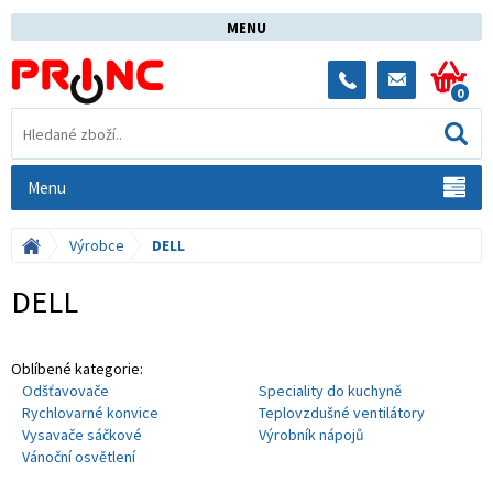
MENU
0
Menu
Výrobce
DELL
DELL
Oblíbené kategorie:
Odšťavovače
Speciality do kuchyně
Rychlovarné konvice
Teplovzdušné ventilátory
Vysavače sáčkové
Výrobník nápojů
Vánoční osvětlení