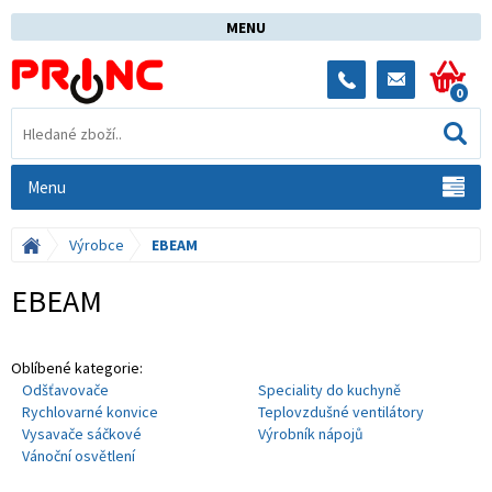
MENU
0
Menu
Výrobce
EBEAM
EBEAM
Oblíbené kategorie:
Odšťavovače
Speciality do kuchyně
Rychlovarné konvice
Teplovzdušné ventilátory
Vysavače sáčkové
Výrobník nápojů
Vánoční osvětlení