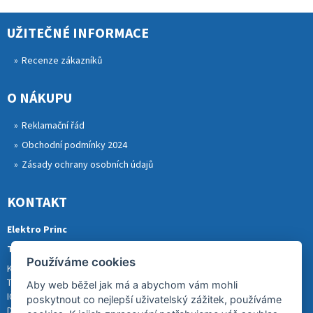
UŽITEČNÉ INFORMACE
Recenze zákazníků
O NÁKUPU
Reklamační řád
Obchodní podmínky 2024
Zásady ochrany osobních údajů
KONTAKT
Elektro Princ
Tomáš Princ
Používáme cookies
Krkonošská 290, 46841 TANVALD
Tel.: 773 880 988
Aby web běžel jak má a abychom vám mohli
IČ: 01153731
poskytnout co nejlepší uživatelský zážitek, používáme
DIČ: CZ8007202522