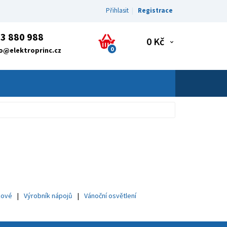
Přihlasit
Registrace
3 880 988
0 Kč
0
fo@elektroprinc.cz
kové
Výrobník nápojů
Vánoční osvětlení