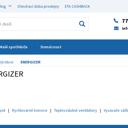
Blog
Otevírací doba prodejny
ETA CASHBACK
77
in
Malé spotřebiče
Domácnost
Výrobce
ENERGIZER
RGIZER
hyně
Rychlovarné konvice
Teplovzdušné ventilátory
Vysavače sáč