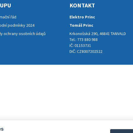
KUPU
KONTAKT
mační řád
Elektro Princ
dní podmínky 2024
Tomáš Princ
y ochrany osobních údajů
Krkonošská 290, 46841 TANVALD
Tel.: 773 880 988
IČ: 01153731
DIČ: CZ8007202522
es