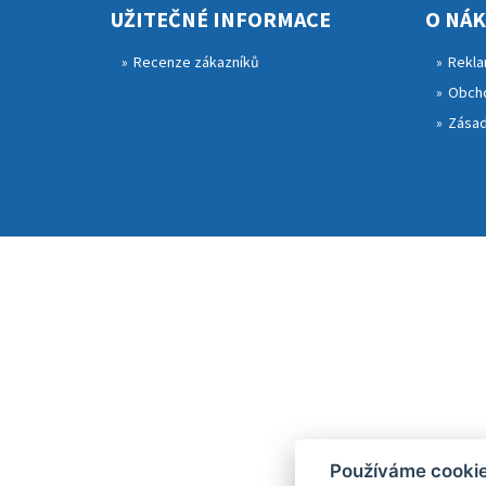
UŽITEČNÉ INFORMACE
O NÁ
Recenze zákazníků
Rekla
Obcho
Zásad
Používáme cooki