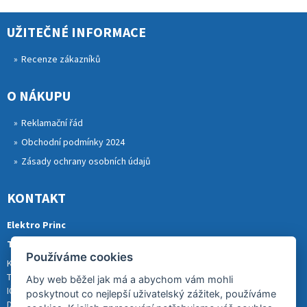
UŽITEČNÉ INFORMACE
Recenze zákazníků
O NÁKUPU
Reklamační řád
Obchodní podmínky 2024
Zásady ochrany osobních údajů
KONTAKT
Elektro Princ
Tomáš Princ
Používáme cookies
Krkonošská 290, 46841 TANVALD
Tel.: 773 880 988
Aby web běžel jak má a abychom vám mohli
IČ: 01153731
poskytnout co nejlepší uživatelský zážitek, používáme
DIČ: CZ8007202522