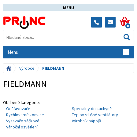
MENU
0
Menu
Výrobce
FIELDMANN
FIELDMANN
Oblíbené kategorie:
Odšťavovače
Speciality do kuchyně
Rychlovarné konvice
Teplovzdušné ventilátory
Vysavače sáčkové
Výrobník nápojů
Vánoční osvětlení