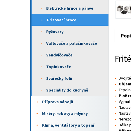
Elektrické hrnce a pánve
Fritovací hrnce
Rýžovary
Popi
Vaflovače a palačinkovače
Sendvičovače
Fri
Topinkovače
Dvojit
Svářečky folií
Objem
Tepeln
Speciality do kuchyně
Plně r
Vyjmut
Příprava nápojů
Nastav
Nastave
Mixéry, roboty a mlýnky
Nerezo
Délka 
Klima, ventilátory a topení
Příkon