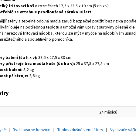
elký fritovací koš
o rozměrech 17,5 x 23,5 x 10 cm (š x h x v)
třebič se vztahuje prodloužená záruka 10 let!
nější stěny a tepelně odolná madla zaručí bezpečné použití bez rizika popá
ívání oleje na potřebnou teplotu a umožní vám upravit suroviny přesně dle 
ná nerezová fritovací nádoba, kterou lze mýt v myčce na nádobí vám usnadní 
lmi užitečného a spolehlivého pomocníka.
y balení (š x h x v):
38,5 x 27,5 x 30 cm
y přístroje bez madla koše (š x h x v):
25 x 37,5 x 27,5 cm
ost balení:
3,2 kg
ost přístroje:
2,6 kg
try
24 měsíců
hyně
Rychlovarné konvice
Teplovzdušné ventilátory
Vysavače sáč