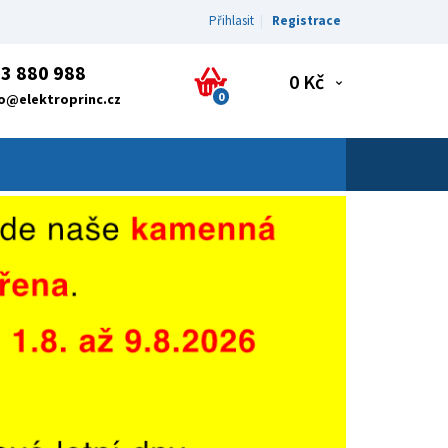
Přihlasit
Registrace
3 880 988
0 Kč
0
fo@elektroprinc.cz