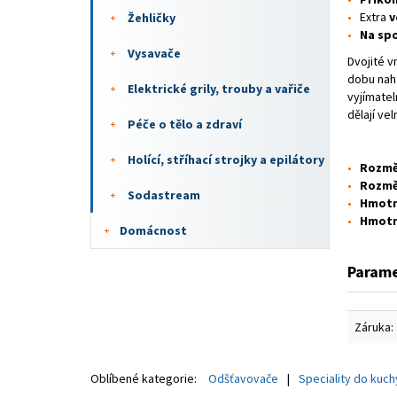
Extra
v
Žehličky
Na spo
Vysavače
Dvojité v
dobu nahř
Elektrické grily, trouby a vařiče
vyjímatel
dělají ve
Péče o tělo a zdraví
Holící, stříhací strojky a epilátory
Rozměr
Rozměr
Sodastream
Hmotn
Hmotn
Domácnost
Parame
Záruka:
Oblíbené kategorie:
Odšťavovače
Speciality do kuc