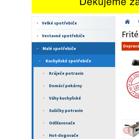
Velké spotřebiče
Frit
Vestavné spotřebiče
Doprav
Malé spotřebiče
Kuchyňské spotřebiče
Kráječe potravin
Domácí pekárny
Váhy kuchyňské
Sušičky potravin
Odšťavovače
Hot-dogovače