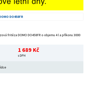
 DOMO DO458FR
ezová fritéza DOMO DO458FR o objemu 4 l a příkonu 3000
1 689 Kč
s DPH
bídce