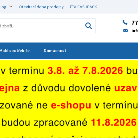
Blog
Otevírací doba prodejny
ETA CASHBACK
77
in
Malé spotřebiče
Domácnost