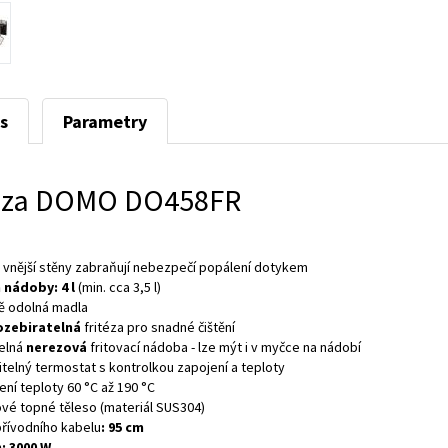
s
Parametry
téza DOMO DO458FR
é vnější stěny zabraňují nebezpečí popálení dotykem
 nádoby: 4 l
(min. cca 3,5 l)
ě odolná madla
ozebiratelná
fritéza pro snadné čištění
elná
nerezová
fritovací nádoba - lze mýt i v myčce na nádobí
itelný termostat s kontrolkou zapojení a teploty
ní teploty 60 °C až 190 °C
vé topné těleso (materiál SUS304)
přívodního kabelu
: 95 cm
: 3000 W