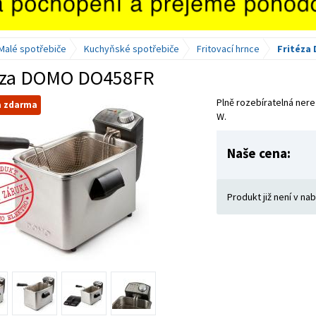
Malé spotřebiče
Kuchyňské spotřebiče
Fritovací hrnce
Fritéza
éza DOMO DO458FR
Plně rozebíratelná ner
a zdarma
W.
Naše cena:
Produkt již není v na