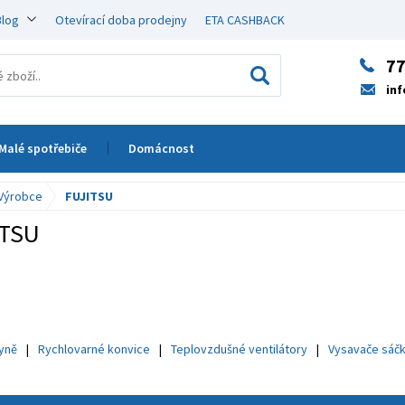
Blog
Otevírací doba prodejny
ETA CASHBACK
77
in
Malé spotřebiče
Domácnost
Výrobce
FUJITSU
ITSU
hyně
Rychlovarné konvice
Teplovzdušné ventilátory
Vysavače sáč