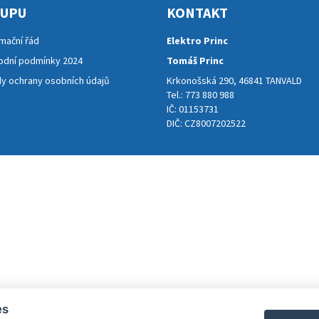
KUPU
KONTAKT
mační řád
Elektro Princ
dní podmínky 2024
Tomáš Princ
y ochrany osobních údajů
Krkonošská 290, 46841 TANVALD
Tel.: 773 880 988
IČ: 01153731
DIČ: CZ8007202522
es