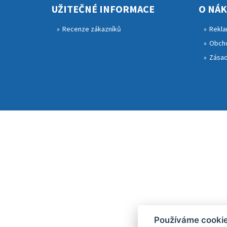
UŽITEČNÉ INFORMACE
O NÁ
Recenze zákazníků
Rekla
Obcho
Zásad
Používáme cooki