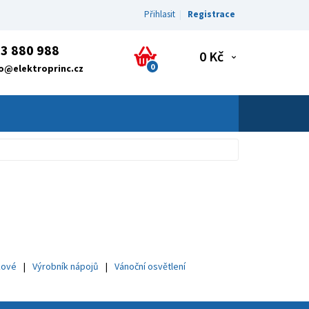
Přihlasit
Registrace
3 880 988
0 Kč
0
fo@elektroprinc.cz
kové
Výrobník nápojů
Vánoční osvětlení