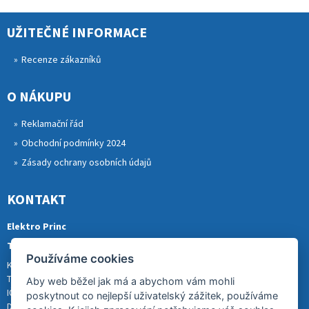
UŽITEČNÉ INFORMACE
Recenze zákazníků
O NÁKUPU
Reklamační řád
Obchodní podmínky 2024
Zásady ochrany osobních údajů
KONTAKT
Elektro Princ
Tomáš Princ
Používáme cookies
Krkonošská 290, 46841 TANVALD
Tel.: 773 880 988
Aby web běžel jak má a abychom vám mohli
IČ: 01153731
poskytnout co nejlepší uživatelský zážitek, používáme
DIČ: CZ8007202522