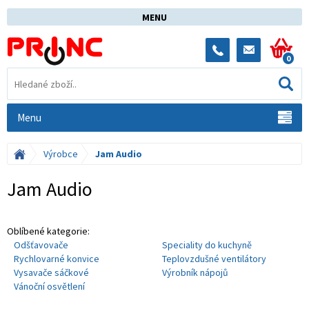
MENU
0
Menu
Výrobce
Jam Audio
Jam Audio
Oblíbené kategorie:
Odšťavovače
Speciality do kuchyně
Rychlovarné konvice
Teplovzdušné ventilátory
Vysavače sáčkové
Výrobník nápojů
Vánoční osvětlení