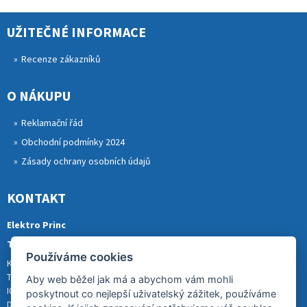
UŽITEČNÉ INFORMACE
Recenze zákazníků
O NÁKUPU
Reklamační řád
Obchodní podmínky 2024
Zásady ochrany osobních údajů
KONTAKT
Elektro Princ
Tomáš Princ
Používáme cookies
Krkonošská 290, 46841 TANVALD
Tel.: 773 880 988
Aby web běžel jak má a abychom vám mohli
IČ: 01153731
poskytnout co nejlepší uživatelský zážitek, používáme
DIČ: CZ8007202522