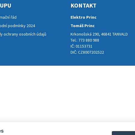
KUPU
KONTAKT
mační řád
Elektro Princ
dní podmínky 2024
Tomáš Princ
y ochrany osobních údajů
Krkonošská 290, 46841 TANVALD
Tel.: 773 880 988
IČ: 01153731
DIČ: CZ8007202522
es