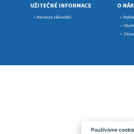
UŽITEČNÉ INFORMACE
O NÁ
Recenze zákazníků
Rekla
Obcho
Zásad
Používáme cooki