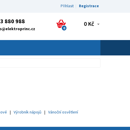
Přihlasit
Registrace
3 880 988
0 Kč
0
fo@elektroprinc.cz
kové
Výrobník nápojů
Vánoční osvětlení