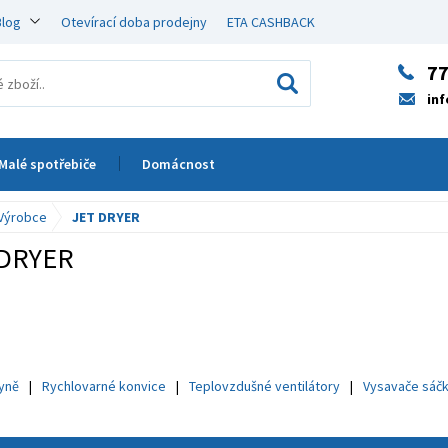
Blog
Otevírací doba prodejny
ETA CASHBACK
77
in
Malé spotřebiče
Domácnost
Výrobce
JET DRYER
 DRYER
hyně
Rychlovarné konvice
Teplovzdušné ventilátory
Vysavače sáč