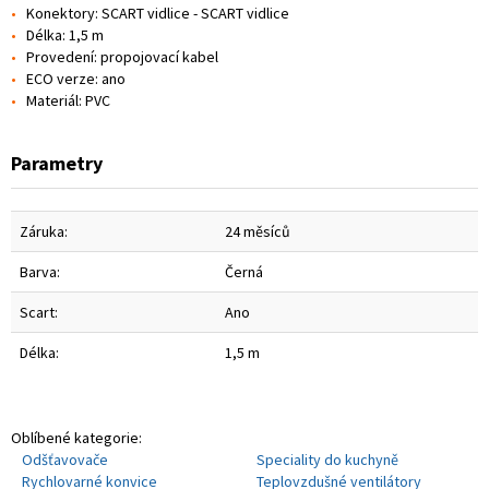
Konektory: SCART vidlice - SCART vidlice
Délka: 1,5 m
Provedení: propojovací kabel
ECO verze: ano
Materiál: PVC
Parametry
Záruka:
24 měsíců
Barva:
Černá
Scart:
Ano
Délka:
1,5 m
Oblíbené kategorie:
Odšťavovače
Speciality do kuchyně
Rychlovarné konvice
Teplovzdušné ventilátory