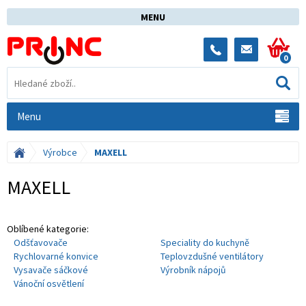
MENU
0
Menu
Výrobce
MAXELL
MAXELL
Oblíbené kategorie:
Odšťavovače
Speciality do kuchyně
Rychlovarné konvice
Teplovzdušné ventilátory
Vysavače sáčkové
Výrobník nápojů
Vánoční osvětlení