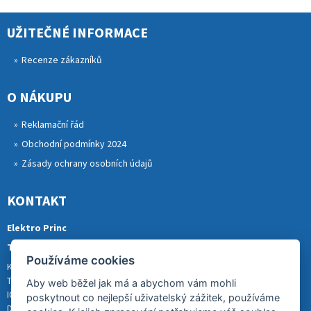
UŽITEČNÉ INFORMACE
Recenze zákazníků
O NÁKUPU
Reklamační řád
Obchodní podmínky 2024
Zásady ochrany osobních údajů
KONTAKT
Elektro Princ
Tomáš Princ
Používáme cookies
Krkonošská 290, 46841 TANVALD
Tel.: 773 880 988
Aby web běžel jak má a abychom vám mohli
IČ: 01153731
poskytnout co nejlepší uživatelský zážitek, používáme
DIČ: CZ8007202522