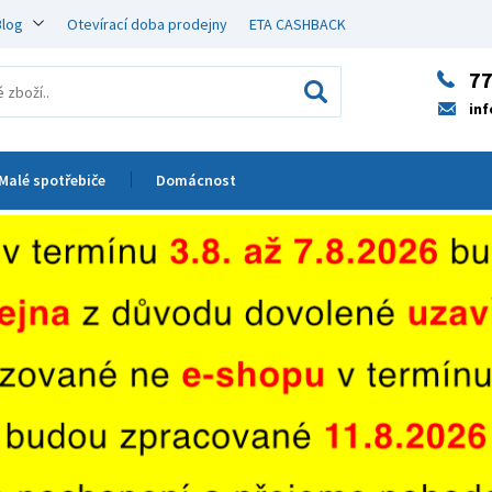
Blog
Otevírací doba prodejny
ETA CASHBACK
77
in
Malé spotřebiče
Domácnost