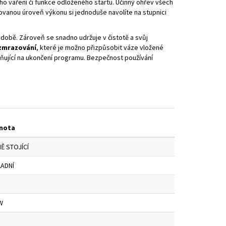
ého vaření či funkce odloženého startu. Účinný ohřev všech
ovanou úroveň výkonu si jednoduše navolíte na stupnici
době. Zároveň se snadno udržuje v čistotě a svůj
zmrazování
, které je možno přizpůsobit váze vložené
rňující na ukončení programu. Bezpečnost používání
nota
Ě STOJÍCÍ
ADNÍ
W