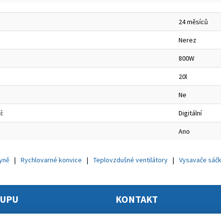
24 měsíců
Nerez
800W
20l
Ne
í:
Digitální
Ano
hyně
Rychlovarné konvice
Teplovzdušné ventilátory
Vysavače sáč
KUPU
KONTAKT
mační řád
Elektro Princ