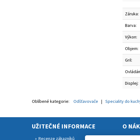
Záruka:
Barva:
Výkon:
Objem:
Gril:
Ovládán
Displej:
Oblíbené kategorie:
Odšťavovače
Speciality do kuc
UŽITEČNÉ INFORMACE
O NÁ
Recenze zákazníků
Rekla