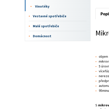
Vinotéky
Popi
Vestavné spotřebiče
Malé spotřebiče
Mik
Domácnost
objem 
mikrov
5 úrov
vícefá
nerezo
předpr
automa
95minu
S
mikrov