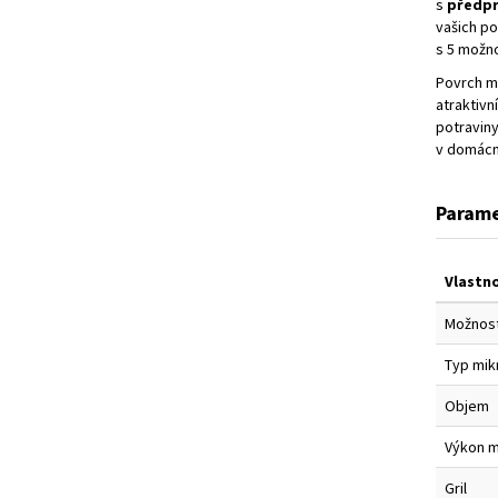
s
předp
vašich po
s 5 možn
Povrch m
atraktivn
potraviny
v domácno
Parame
Vlastn
Možnost
Typ mik
Objem
Výkon m
Gril