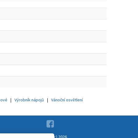
kové
Výrobník nápojů
Vánoční osvětlení
Copyright (c) 2026