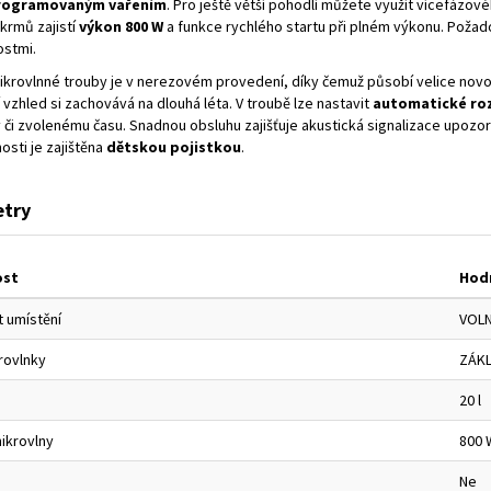
rogramovaným vařením
. Pro ještě větší pohodlí můžete využít vícefázov
krmů zajistí
výkon 800 W
a funkce rychlého startu při plném výkonu. Požad
ostmi.
ikrovlnné trouby je v nerezovém provedení, díky čemuž působí velice novo
í vzhled si zachovává na dlouhá léta. V troubě lze nastavit
automatické ro
 či zvolenému času. Snadnou obsluhu zajišťuje akustická signalizace upozo
sti je zajištěna
dětskou pojistkou
.
try
ost
Hod
 umístění
VOLN
rovlnky
ZÁKL
20 l
ikrovlny
800 
Ne