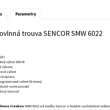
s
Parametry
rovlnná trouva SENCOR SMW 6022
20 l
lnný výkon 800 W
ní výkonu
zové vaření
vá úprava
ogramované vaření (8 menu)
tické rozmrazování
tový časovač
lnnou troubou
SMW 6022 od značky Sencor si budete vychutnávat veškeré