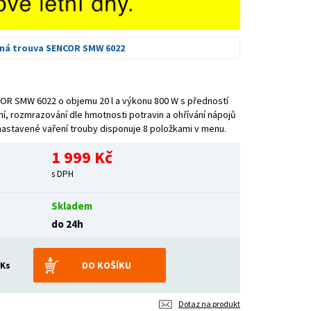
ná trouva SENCOR SMW 6022
OR SMW 6022 o objemu 20 l a výkonu 800 W s předností
í, rozmrazování dle hmotnosti potravin a ohřívání nápojů
nastavené vaření trouby disponuje 8 položkami v menu.
1 999 Kč
s DPH
Skladem
do 24h
Ks
Dotaz na produkt