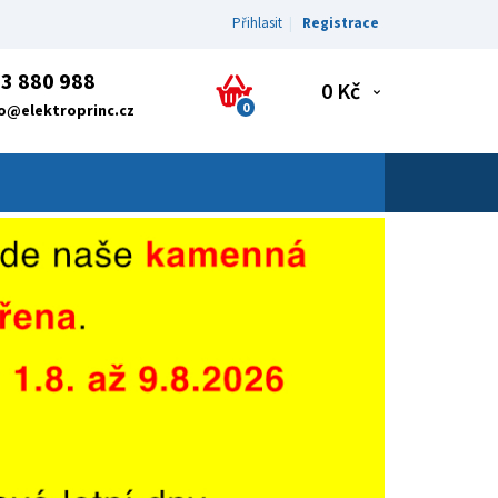
Přihlasit
Registrace
3 880 988
0 Kč
0
fo@elektroprinc.cz