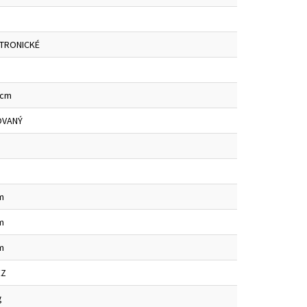
TRONICKÉ
 cm
OVANÝ
m
m
m
EZ
g