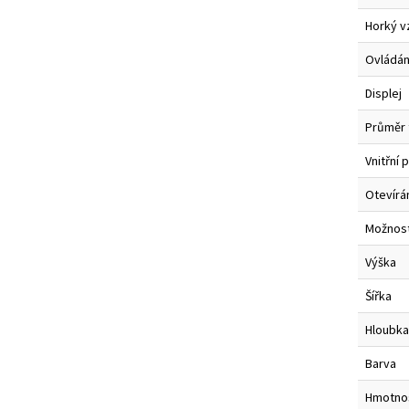
Horký v
Ovládán
Displej
Průměr t
Vnitřní 
Otevírán
Možnos
Výška
Šířka
Hloubka
Barva
Hmotno