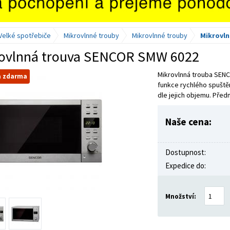
Velké spotřebiče
Mikrovlnné trouby
Mikrovlnné trouby
Mikrovln
ovlnná trouva SENCOR SMW 6022
Mikrovlnná trouba SENC
a zdarma
funkce rychlého spuštěn
dle jejich objemu. Před
Naše cena:
Dostupnost:
Expedice do:
Množství: