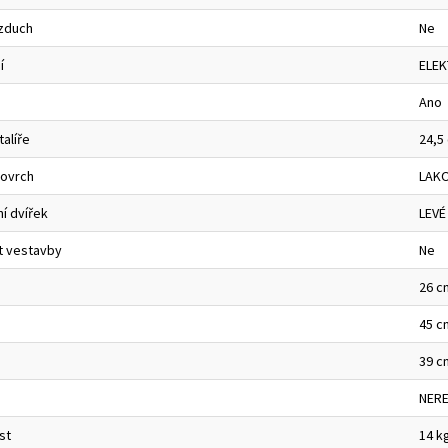
zduch
Ne
í
ELEK
Ano
alíře
24,5
povrch
LAK
í dvířek
LEVÉ
t vestavby
Ne
26 c
45 c
39 c
NER
st
14 k