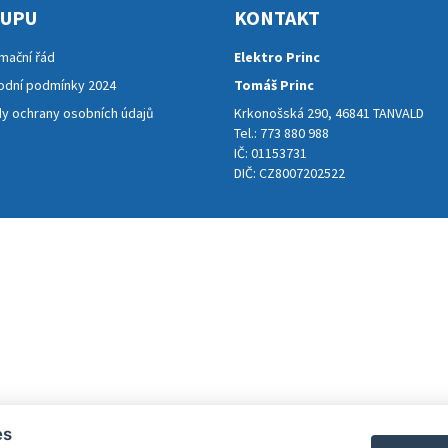
KUPU
KONTAKT
mační řád
Elektro Princ
dní podmínky 2024
Tomáš Princ
y ochrany osobních údajů
Krkonošská 290, 46841 TANVALD
Tel.: 773 880 988
IČ: 01153731
DIČ: CZ8007202522
es