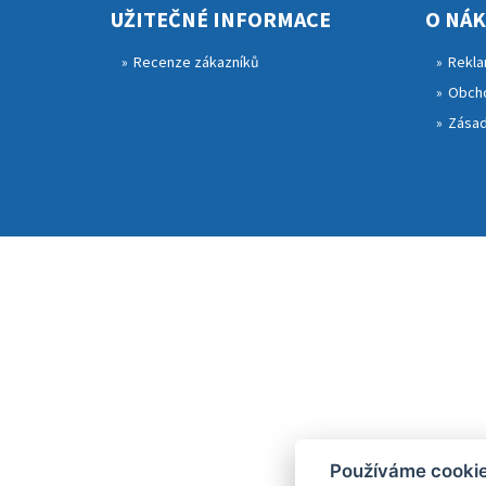
UŽITEČNÉ INFORMACE
O NÁ
Recenze zákazníků
Rekla
Obcho
Zásad
Používáme cooki