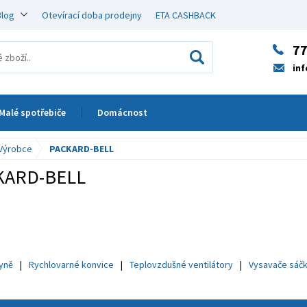
Blog
Otevírací doba prodejny
ETA CASHBACK
77
in
Malé spotřebiče
Domácnost
Výrobce
PACKARD-BELL
KARD-BELL
hyně
Rychlovarné konvice
Teplovzdušné ventilátory
Vysavače sáč