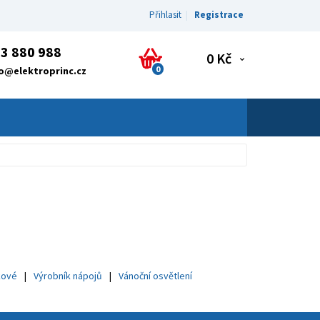
Přihlasit
Registrace
3 880 988
0 Kč
0
fo@elektroprinc.cz
kové
Výrobník nápojů
Vánoční osvětlení