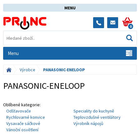
MENU
0
Menu
Výrobce
PANASONIC-ENELOOP
PANASONIC-ENELOOP
Oblíbené kategorie:
Odšťavovače
Speciality do kuchyně
Rychlovarné konvice
Teplovzdušné ventilátory
Vysavače sáčkové
Výrobník nápojů
Vánoční osvětlení