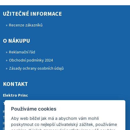
UŽITEČNÉ INFORMACE
Recenze zákazníků
O NÁKUPU
Reklamační řád
Obchodní podmínky 2024
Zásady ochrany osobních údajů
KONTAKT
Elektro Princ
Tomáš Princ
Používáme cookies
Krkonošská 290, 46841 TANVALD
Tel.: 773 880 988
Aby web běžel jak má a abychom vám mohli
IČ: 01153731
poskytnout co nejlepší uživatelský zážitek, používáme
DIČ: CZ8007202522