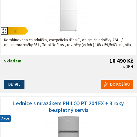
Kombinovaná chladnička, energetická třída E, objem chladničky 224 L /
objem mrazničky 86 L, Total NoFrost, rozměry (vxšxh ) 188 x 59,5x63 cm, bílá
10 490 Kč
Skladem
s DPH
DETAIL
Lednice s mrazákem PHILCO PT 204 EX + 3 roky
bezplatný servis
Akce