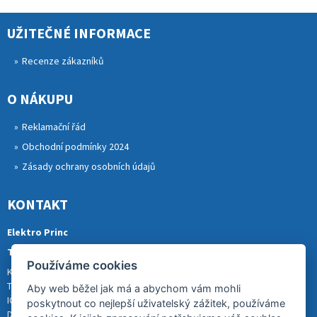
UŽITEČNÉ INFORMACE
Recenze zákazníků
O NÁKUPU
Reklamační řád
Obchodní podmínky 2024
Zásady ochrany osobních údajů
KONTAKT
Elektro Princ
Tomáš Princ
Používáme cookies
Krkonošská 290, 46841 TANVALD
Tel.: 773 880 988
Aby web běžel jak má a abychom vám mohli
IČ: 01153731
poskytnout co nejlepší uživatelský zážitek, používáme
DIČ: CZ8007202522