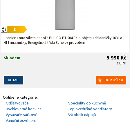
Lednice s mrazákem nahoře PHILCO PT 204 EX o objemu chladničky 163 l a
41 l mrazničky, Energetická třída E, nerez provedení.
5 990 Kč
Skladem
s DPH
DETAIL
Oblíbené kategorie:
Odšťavovače
Speciality do kuchyně
Rychlovarné konvice
Teplovzdušné ventilátory
Vysavače sáčkové
Výrobník nápojů
Vánoční osvětlení