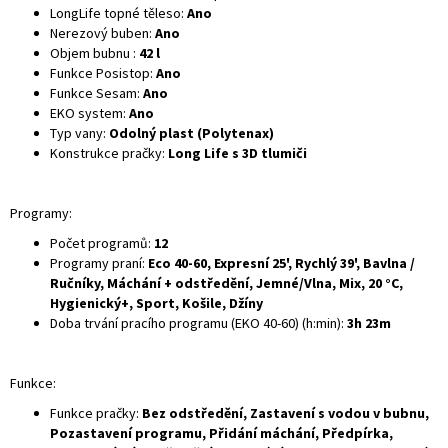
LongLife topné těleso:
Ano
Nerezový buben:
Ano
Objem bubnu :
42 l
Funkce Posistop:
Ano
Funkce Sesam:
Ano
EKO system:
Ano
Typ vany:
Odolný plast (Polytenax)
Konstrukce pračky:
Long Life s 3D tlumiči
Programy:
Počet programů:
12
Programy praní:
Eco 40-60, Expresní 25', Rychlý 39', Bavlna /
Ručníky, Máchání + odstředění, Jemné/Vlna, Mix, 20 °C,
Hygienický+, Sport, Košile, Džíny
Doba trvání pracího programu (EKO 40-60) (h:min):
3h 23m
Funkce:
Funkce pračky:
Bez odstředění, Zastavení s vodou v bubnu,
Pozastavení programu, Přidání máchání, Předpírka,