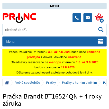
MENU
0
Menu
Velké spotřebiče
Pračky
Pračky s horním plněním
Pračka Brandt BT16524QN + 4 roky záruka
Pračka Brandt BT16524QN + 4 roky
záruka