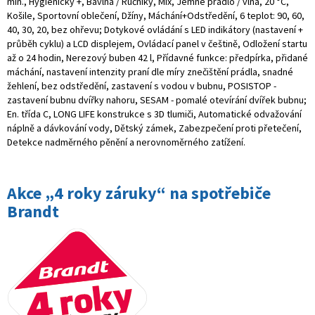
min., Hygienický +, Bavlna / Ručníky, Mix, Jemné prádlo / vlna, 20 °C,
Košile, Sportovní oblečení, Džíny, Máchání+Odstředění, 6 teplot: 90, 60,
40, 30, 20, bez ohřevu; Dotykové ovládání s LED indikátory (nastavení +
průběh cyklu) a LCD displejem, Ovládací panel v češtině, Odložení startu
až o 24 hodin, Nerezový buben 42 l, Přídavné funkce: předpírka, přidané
máchání, nastavení intenzity praní dle míry znečištění prádla, snadné
žehlení, bez odstředění, zastavení s vodou v bubnu, POSISTOP -
zastavení bubnu dvířky nahoru, SESAM - pomalé otevírání dvířek bubnu;
En. třída C, LONG LIFE konstrukce s 3D tlumiči, Automatické odvažování
náplně a dávkování vody, Dětský zámek, Zabezpečení proti přetečení,
Detekce nadměrného pěnění a nerovnoměrného zatížení.
Akce „4 roky záruky“ na spotřebiče
Brandt