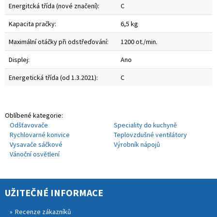
Energitcká třída (nové značení):
C
Kapacita pračky:
6,5 kg
Maximální otáčky při odstřeďování:
1200 ot./min.
Displej:
Ano
Energetická třída (od 1.3.2021):
C
Oblíbené kategorie:
Odšťavovače
Speciality do kuchyně
Rychlovarné konvice
Teplovzdušné ventilátory
Vysavače sáčkové
Výrobník nápojů
Vánoční osvětlení
UŽITEČNÉ INFORMACE
Recenze zákazníků