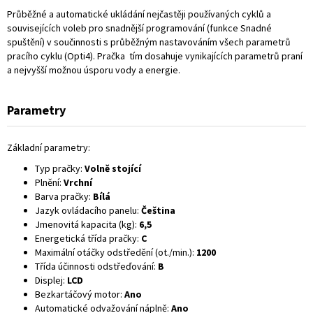
Průběžné a automatické ukládání nejčastěji používaných cyklů a
souvisejících voleb pro snadnější programování (funkce Snadné
spuštění) v součinnosti s průběžným nastavováním všech parametrů
pracího cyklu (Opti4). Pračka tím dosahuje vynikajících parametrů praní
a nejvyšší možnou úsporu vody a energie.
Parametry
Základní parametry:
Typ pračky:
Volně stojící
Plnění:
Vrchní
Barva pračky:
Bílá
Jazyk ovládacího panelu:
Čeština
Jmenovitá kapacita (kg):
6,5
Energetická třída pračky:
C
Maximální otáčky odstředění (ot./min.):
1200
Třída účinnosti odstřeďování:
B
Displej:
LCD
Bezkartáčový motor:
Ano
Automatické odvažování náplně:
Ano