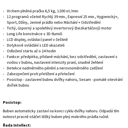
Vrchem plněná pračka 6,5 kg, 1200 ot./min.
12 programů včetně Rychlý 39 min., Expresní 25 min., Hygienický+,
Sport, Džíny, Jemné prádlo nebo Máchání + Odstředění
Tichý, úsporný a spolehlivý invertorový (bezkartáčový) motor
Long Life konstrukce s 3D tlumiči
LCD displej, ovládací panel v češtině
Dotykové ovládání s LED ukazateli
Odložení startu až o 24 hodin
Funkce: předpírka, přidané máchání, bez odstředění, zastavení s
vodou v bubnu, nastavení intenzity praní, snadné žehlení
Detekce nadměrného pěnění a nerovnoměrného zatížení
Zabezpečení proti přetížení a přetečení
Posistop - zastavení bubnu dvířky nahoru, Sesam - pomalé otevírání
dvířek bubnu
Posistop:
Buben automaticky zastaví na konci cyklu dvířky nahoru. Odpadá tím
nutnost pracně otáčet těžký buben plný mokrého prádla ručně.
Řada Intellect: