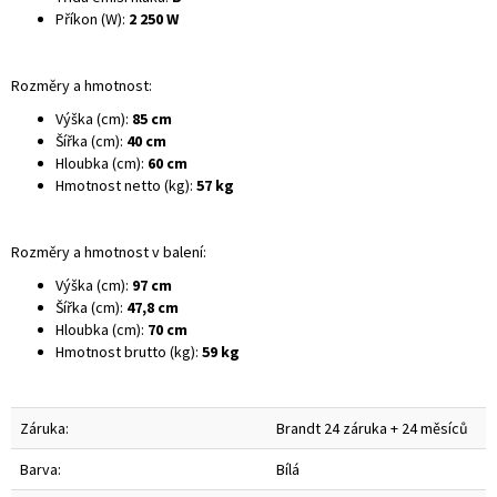
Příkon (W):
2 250 W
Rozměry a hmotnost:
Výška (cm):
85 cm
Šířka (cm):
40 cm
Hloubka (cm):
60 cm
Hmotnost netto (kg):
57 kg
Rozměry a hmotnost v balení:
Výška (cm):
97 cm
Šířka (cm):
47,8 cm
Hloubka (cm):
70 cm
Hmotnost brutto (kg):
59 kg
Záruka:
Brandt 24 záruka + 24 měsíců
Barva:
Bílá