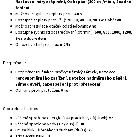
Nastavení míry zašpinění, Odkapání (100 ot./min.), Snadné
žehlení
Možnost regulace teploty praní:
Ano
Dostupné teploty praní (°C):
20, 30, 40, 60, 90, Bez ohřevu
Možnost regulace otáček odstřeďování:
Ano
Dostupné rychlosti odstřeďování (ot./min.):
600, 800, 1000, 1200,
Bez odstředění
Odložený start praní:
až o 24h
Bezpečnost:
Bezpečnostní funkce pračky:
Dětský zámek, Detekce
nerovnoměrného zatížení, Detekce nadměrného pěnění,
Zámek dveří, Zabezpečení proti přetečení
Ochrana proti přetečení:
Ano
Spotřeba a hlučnost:
Vážená spotřeba energie (100 pracích cyklů) (kWh):
55
Vážená spotřeba vody (1 cyklus) (l):
41
Emise hluku šířeného vzduchem (dB(a)):
76
Třída emisí hluku:
B