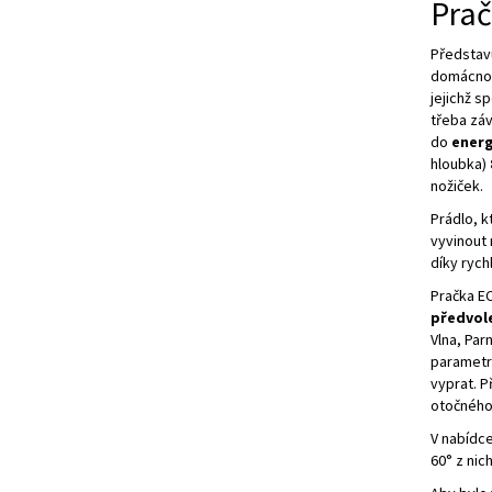
Pra
Představ
domácnos
jejichž s
třeba záv
do
energ
hloubka)
nožiček.
Prádlo, k
vyvinout 
díky rych
Pračka E
předvol
Vlna, Par
parametr
vyprat. P
otočného
V nabídc
60° z nic