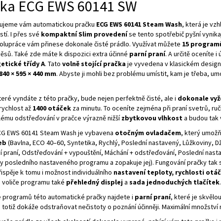
čka ECG EWS 60141 SW
ujeme vám automatickou pračku
ECG EWS 60141 Steam Wash
, která je v
tí. I přes své
kompaktní Slim provedení
se tento spotřebič pyšní vynika
polupráce vám přinese dokonale čisté prádlo. Využívat můžete
15 program
ěsů. Také zde máte k dispozici extra účinné
parní praní
. A určitě oceníte 
etické třídy A
. Tato
volně stojící pračka
je vyvedena v klasickém desig
840 × 595 × 440 mm
. Abyste ji mohli bez problému umístit, kam je třeba, um
teré vyndáte z této pračky, bude nejen perfektně čisté, ale i
dokonale vy
rychlost až
1400 otáček
za minutu. To oceníte zejména při praní svetrů, ruč
lému odstřeďování v pračce výrazně nižší
zbytkovou vlhkost
a budou tak 
CG EWS 60141 Steam Wash je vybavena
otočným ovladačem
, který umož
eb
(Bavlna, ECO 40–60, Syntetika, Rychlý, Poslední nastavený, Lůžkoviny, Dž
ní praní, Odstřeďování + vypouštění, Máchání + odstřeďování, Poslední nas
y posledního nastaveného programu a zopakuje jej). Fungování pračky tak 
řispěje k tomu i možnost individuálního
nastavení teploty, rychlosti otáč
 voliče programu také
přehledný displej
a
sada jednoduchých tlačítek
e programů této automatické pračky najdete i
parní praní
, které je skvělo
h totiž dokáže odstraňovat nečistoty o poznání účinněji. Maximální množství 