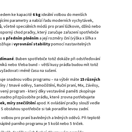
zhledem ke kapacitě
6 kg
ideální volbou do menších
jícími parametry a nabízí řadu moderních vychytávek,
ů
, včetně speciálních módů pro praní lůžkovin, džínů nebo
i úsporný chod pračky, který zaručuje zařazení spotřebiče
nu
s předním plněním
a její rozměry činí (výška x šířka x
ožňuje i
vyrovnání stability
pomocí nastavitelných
ždímané
. Buben spotřebiče totiž dokáže při odstřeďování
níků nebo třeba bund – větší kusy prádla budou mít totiž
vyžadovat i méně času na sušení.
ňuje snadnou volbu programu – na výběr máte
15 různých
íny / tmavé oděvy, Samočištění, Ruční praní, Mix, Závěsy,
tavený program - který díky vestavěné paměti zkopíruje
snadno přizpůsobíte prádlu, které zrovna potřebujete
ek, míry znečištění
apod. K ovládání pračky slouží vedle
. S obsluhou spotřebiče si tak poradíte levou zadní.
u volbou pro praní bavlněných a lněných oděvů. Při teplotě
náplně parního programu je 5 košil nebo 5 triček.