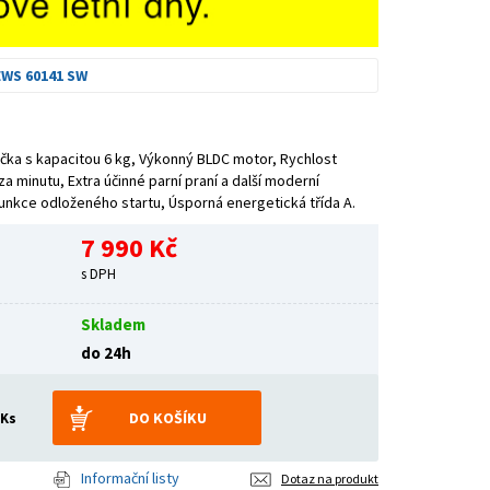
EWS 60141 SW
čka s kapacitou 6 kg, Výkonný BLDC motor, Rychlost
a minutu, Extra účinné parní praní a další moderní
unkce odloženého startu, Úsporná energetická třída A.
7 990 Kč
s DPH
Skladem
do 24h
Ks
Informační listy
Dotaz na produkt