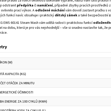
vaše prádlo za všech okolností dokonale vyprané, nabízí vám tato pračka 
ji odstranit
předpírka
či
namáčení
, případné zbytky pracích prostředků 
o ovlivnilo prací výkon. A
odložené máchání
vám dovolí zastavit pračku s 
ch funkcí navíc obsahuje i praktický
dětský zámek
a také bezpečnostní
z
CG EWS 60141 Steam Wash vám udělá radost i praktickou funkcí
odloženéh
t na dobu, která je pro vás nejvhodnější – vše si snadno nastavíte tak, že p
ráce.
try
ÍKON (W)
TÁ KAPACITA (KG)
OČET OTÁČEK ZA MINUTU
NERGETICKÉ ÚČINNOSTI
A ENERGIE ZA 100 CYKLŮ (KWH)
SPOTŘEBA VODY ZA CYKLUS (L)