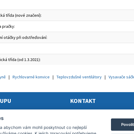
ká třída (nové značení):
a pračky:
ní otáčky při odstřeďování:
cká třída (od 1.3.2021):
hyně
Rychlovarné konvice
Teplovzdušné ventilátory
Vysavače sáč
KUPU
KONTAKT
mační řád
Elektro Princ
es
dní podmínky 2024
Tomáš Princ
Povoli
 a abychom vám mohli poskytnout co nejlepší
y ochrany osobních údajů
Krkonošská 290, 46841 TANVALD
používáme cookies. K jejich zpracování potřebujeme