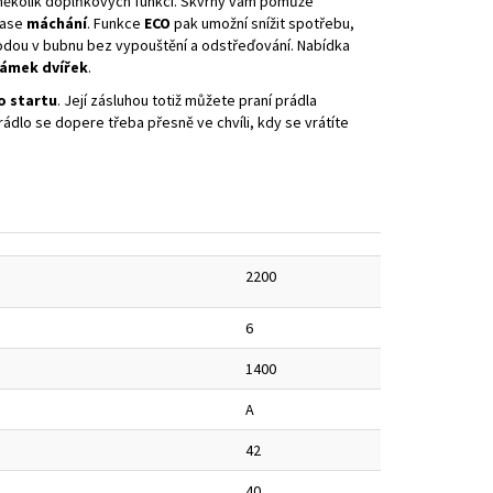
i několik doplňkových funkcí. Skvrny vám pomůže
zase
máchání
. Funkce
ECO
pak umožní snížit spotřebu,
vodou v bubnu bez vypouštění a odstřeďování. Nabídka
ámek dvířek
.
o startu
. Její zásluhou totiž můžete praní prádla
rádlo se dopere třeba přesně ve chvíli, kdy se vrátíte
2200
6
1400
A
42
40