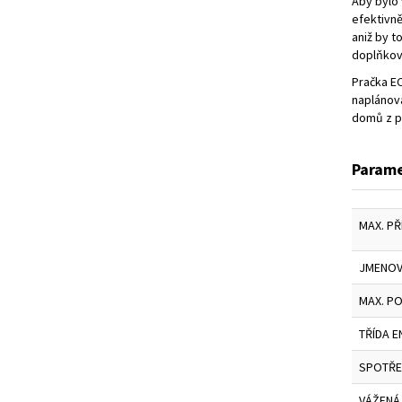
Aby bylo 
efektivně
aniž by t
doplňkový
Pračka E
naplánova
domů z p
Parame
MAX. PŘ
JMENOVI
MAX. P
TŘÍDA E
SPOTŘEB
VÁŽENÁ 