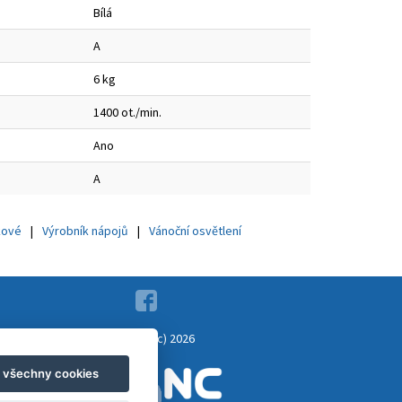
Bílá
A
6 kg
1400 ot./min.
Ano
A
kové
Výrobník nápojů
Vánoční osvětlení
Copyright (c) 2026
t všechny cookies