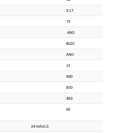
3:17
75
ANO
BLDC
ANO
15
600
850
450
65
24 měsíců