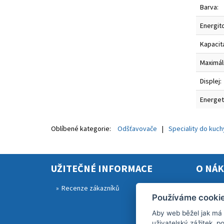
Barva:
Energitc
Kapacit
Maximál
Displej:
Energeti
Oblíbené kategorie:
Odšťavovače
Speciality do kuc
UŽITEČNÉ INFORMACE
O NÁ
Recenze zákazníků
Rekla
Používáme cooki
Obcho
Aby web běžel jak má
Zásad
uživatelský zážitek, 