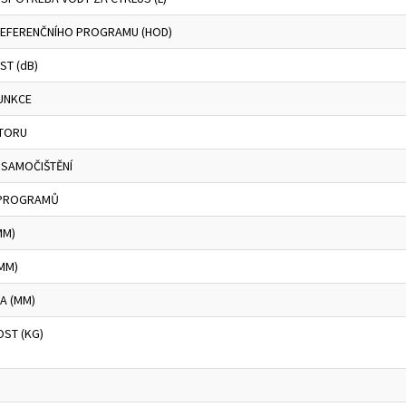
REFERENČNÍHO PROGRAMU (HOD)
ST (dB)
FUNKCE
TORU
 SAMOČIŠTĚNÍ
 PROGRAMŮ
MM)
MM)
A (MM)
ST (KG)