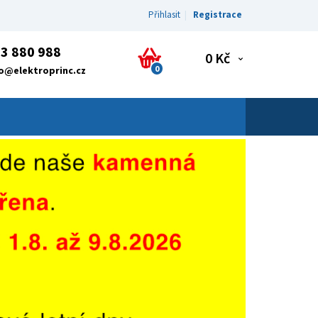
Přihlasit
Registrace
3 880 988
0 Kč
0
fo@elektroprinc.cz