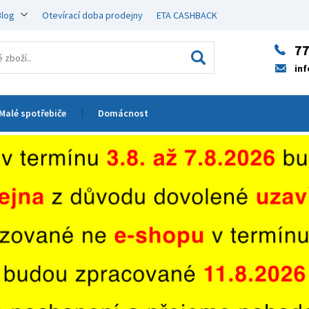
Blog
Otevírací doba prodejny
ETA CASHBACK
77
in
Malé spotřebiče
Domácnost