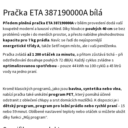
Pračka ETA 387190000A bílá
Předem plněná pračka ETA 387190000A
v bílém
provedení dodá vaší
koupelně moderní a luxusní vzhled. Díky hloubce
pouhých 40 cm
se bez
problémů vejde i do menších prostor, a přesto nabídne plnohodnotnou
kapacitu pro 7 kg prádla
. Navíc se řadí do nejúspornější
energetické třídy A
, takže šetří nejen místo, ale i vaši peněženku.
Pračka zvládá
až 1 200 otáček za minutu
, a přitom zůstává tichá – při
odstřeďování dosahuje pouhých 72 dB(A). Každý cyklus zvládne s
optimalizovanou spotřebou
– pouze 44 kWh na 100 cyklů a 45 litrů
vody na jedno praní.
Kromě klasických programů, jako jsou
bavlna, syntetika nebo vlna
,
nabízí pračka také unikátní
program PET
, který pomáhá účinně
odstranit z oblečení chlupy a srst domácích mazlíčků. K dispozici je i
dětský program, program pro ložní prádlo nebo rychlé praní
– 15
nebo 59 minut. Oblíbené nastavení teploty nebo otáček si můžete uložit
díky funkci „Můj program“.