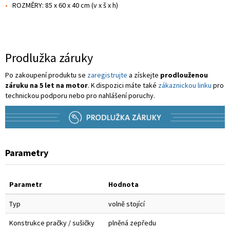
ROZMĚRY: 85 x 60 x 40 cm (v x š x h)
Prodlužka záruky
Po zakoupení produktu se
zaregistrujte
a získejte
prodlouženou
záruku na 5 let na motor
. K dispozici máte také
zákaznickou linku
pro
technickou podporu nebo pro nahlášení poruchy.
Parametry
Parametr
Hodnota
Typ
volně stojící
Konstrukce pračky / sušičky
plněná zepředu