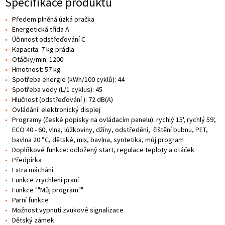
Specifikace produktu
Předem plněná úzká pračka
Energetická třída A
Účinnost odstřeďování C
Kapacita: 7 kg prádla
Otáčky/min: 1200
Hmotnost: 57 kg
Spotřeba energie (kWh/100 cyklů): 44
Spotřeba vody (L/1 cyklus): 45
Hlučnost (odstřeďování ): 72 dB(A)
Ovládání: elektronický displej
Programy (české popisky na ovládacím panelu): rychlý 15', rychlý 59',
ECO 40 - 60, vlna, lůžkoviny, džíny, odstředění, čištění bubnu, PET,
bavlna 20 °C, dětské, mix, bavlna, syntetika, můj program
Doplňkové funkce: odložený start, regulace teploty a otáček
Předpírka
Extra máchání
Funkce zrychlení praní
Funkce ""Můj program""
Parní funkce
Možnost vypnutí zvukové signalizace
Dětský zámek