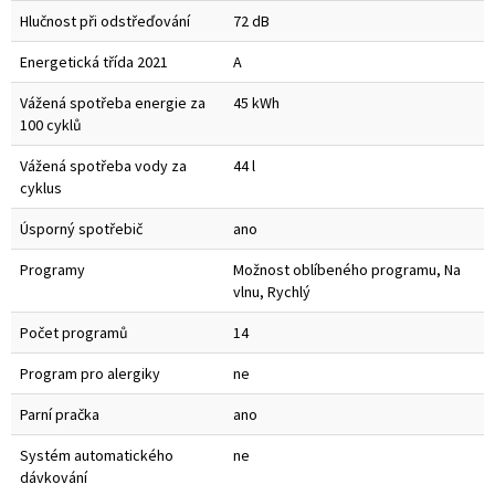
Hlučnost při odstřeďování
72 dB
Energetická třída 2021
A
Vážená spotřeba energie za
45 kWh
100 cyklů
Vážená spotřeba vody za
44 l
cyklus
Úsporný spotřebič
ano
Programy
Možnost oblíbeného programu, Na
vlnu, Rychlý
Počet programů
14
Program pro alergiky
ne
Parní pračka
ano
Systém automatického
ne
dávkování