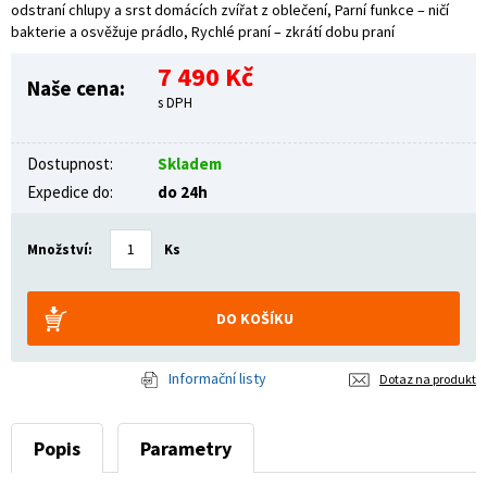
odstraní chlupy a srst domácích zvířat z oblečení, Parní funkce – ničí
bakterie a osvěžuje prádlo, Rychlé praní – zkrátí dobu praní
7 490 Kč
Naše cena:
s DPH
Dostupnost:
Skladem
Expedice do:
do 24h
Množství:
Ks
Informační listy
Dotaz na produkt
Popis
Parametry