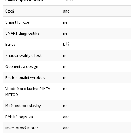
Délka odpadní hadice
150 cm
Úzká
ano
Smart funkce
ne
SMART diagnostika
ne
Barva
bílá
Značka kvality dTest
ne
Ocenění za design
ne
Profesionální výrobek
ne
Vhodné pro kuchyně IKEA
ne
METOD
Možnost podstavby
ne
Dětská pojistka
ano
Invertorový motor
ano