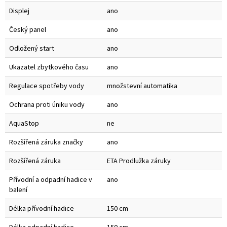
Displej
ano
Český panel
ano
Odložený start
ano
Ukazatel zbytkového času
ano
Regulace spotřeby vody
množstevní automatika
Ochrana proti úniku vody
ano
AquaStop
ne
Rozšířená záruka značky
ano
Rozšířená záruka
ETA Prodlužka záruky
Přívodní a odpadní hadice v
ano
balení
Délka přívodní hadice
150 cm