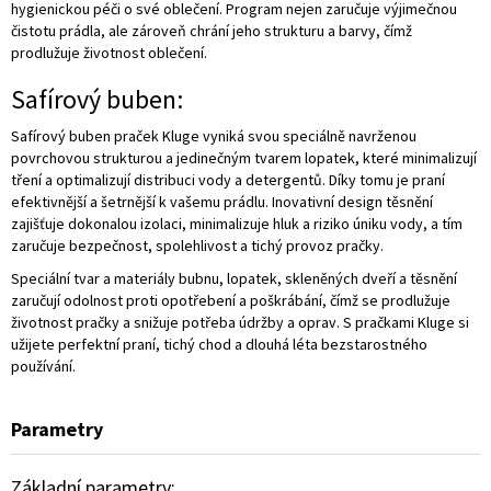
hygienickou péči o své oblečení. Program nejen zaručuje výjimečnou
čistotu prádla, ale zároveň chrání jeho strukturu a barvy, čímž
prodlužuje životnost oblečení.
Safírový buben:
Safírový buben praček Kluge vyniká svou speciálně navrženou
povrchovou strukturou a jedinečným tvarem lopatek, které minimalizují
tření a optimalizují distribuci vody a detergentů. Díky tomu je praní
efektivnější a šetrnější k vašemu prádlu. Inovativní design těsnění
zajišťuje dokonalou izolaci, minimalizuje hluk a riziko úniku vody, a tím
zaručuje bezpečnost, spolehlivost a tichý provoz pračky.
Speciální tvar a materiály bubnu, lopatek, skleněných dveří a těsnění
zaručují odolnost proti opotřebení a poškrábání, čímž se prodlužuje
životnost pračky a snižuje potřeba údržby a oprav. S pračkami Kluge si
užijete perfektní praní, tichý chod a dlouhá léta bezstarostného
používání.
Parametry
Základní parametry: