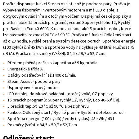
Pračka
disponuje funkcí Steam Assist, což je podpora páry. Prač
ka je
vybavena úsporným invertorovým motorem a má LED displej s
dotykovým ovládáním a otočným voličem. Displej má české popisky a
pračka nabízí 15 pracích programů, včetně Super rychlého 12', Rychlý
pro Bavlnu a Eco 40-60°C. K dispozici jsou také 5 pracích teplot, které
lze nastavit v rozmezí 20 °C až 90 °C. Pračka má funkci Odložený start
až o 23 hodin, Rychlé praní a systém detekce poruch.
Spotřeba energie
(100 cyklů) činí 45 kWh a spotřeba vody na cyklus je 43 litrů. Hlučnost 75
dB (A). Pračka má rozměry (VxŠxH): 84,5 x 59,7 x 52,7 cm.
Předem plněná pračka s kapacitou až 9 kg prádla
Energetická třída A
Otáčky odstřeďování až 1400 ot./min.
Steam Assist - podpora páry
Úsporný invertorový motor
LED displej, dotykové ovládání + otočný volič, CZ popisky
15 pracích programů: Super rychlý 12', Rychlý, Eco 40-60°C aj.
5 pracích teplot: 20 °C až 90 °C a bez ohřevu
Funkce: Odložený start / Rychlé praní ● Systém detekce poruch
Spotřeba energie (100 cyklů) / vody (cyklus): 45 kWh / 43 l
Rozměry (VxŠxH): 84,5 x 59,7 x 52,7 cm
Odložený start: