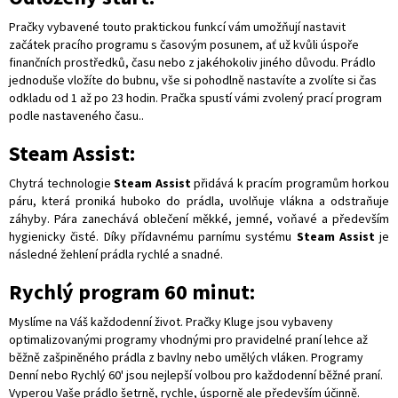
Pračky vybavené touto praktickou funkcí vám umožňují nastavit
začátek pracího programu s časovým posunem, ať už kvůli úspoře
finančních prostředků, času nebo z jakéhokoliv jiného důvodu. Prádlo
jednoduše vložíte do bubnu, vše si pohodlně nastavíte a zvolíte si čas
odkladu od 1 až po 23 hodin. Pračka spustí vámi zvolený prací program
podle nastaveného času..
Steam Assist:
Chytrá technologie
Steam Assist
přidává k pracím programům horkou
páru, která proniká huboko do prádla, uvolňuje vlákna a odstraňuje
záhyby. Pára zanechává oblečení měkké, jemné, voňavé a především
hygienicky čisté. Díky přídavnému parnímu systému
Steam Assist
je
následné žehlení prádla rychlé a snadné.
Rychlý program 60 minut:
Myslíme na Váš každodenní život. Pračky Kluge jsou vybaveny
optimalizovanými programy vhodnými pro pravidelné praní lehce až
běžně zašpiněného prádla z bavlny nebo umělých vláken. Programy
Denní nebo Rychlý 60' jsou nejlepší volbou pro každodenní běžné praní.
Vyperou Vaše prádlo šetrně, rychle, úsporně ale především účinně.