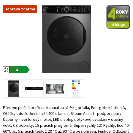
Doprava zdarma
Předem plněná pračka s kapacitou až 9 kg prádla, Energetická třída A,
Otáčky odstřeďování až 1400 ot./min., Steam Assist - podpora páry,
Úsporný invertorový motor, LED displej, dotykové ovládání + otočný
volič, CZ popisky, 15 pracích programů: Super rychlý 12', Rychlý, Eco 40-
60°C aj., 5 pracích teplot: 20 °C až 90 °C a bez ohřevu, Funkce: Odložený