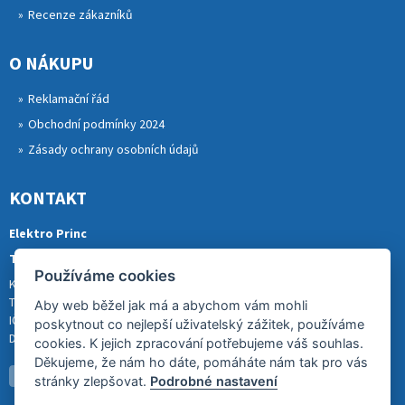
Recenze zákazníků
O NÁKUPU
Reklamační řád
Obchodní podmínky 2024
Zásady ochrany osobních údajů
KONTAKT
Elektro Princ
Tomáš Princ
Používáme cookies
Krkonošská 290, 46841 TANVALD
Tel.: 773 880 988
Aby web běžel jak má a abychom vám mohli
IČ: 01153731
poskytnout co nejlepší uživatelský zážitek, používáme
DIČ: CZ8007202522
cookies. K jejich zpracování potřebujeme váš souhlas.
Děkujeme, že nám ho dáte, pomáháte nám tak pro vás
stránky zlepšovat.
Podrobné nastavení