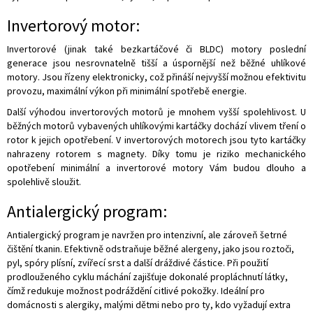
Invertorový motor:
Invertorové (jinak také bezkartáčové či BLDC) motory poslední
generace jsou nesrovnatelně tišší a úspornější než běžné uhlíkové
motory. Jsou řízeny elektronicky, což přináší nejvyšší možnou efektivitu
provozu, maximální výkon při minimální spotřebě energie.
Další výhodou invertorových motorů je mnohem vyšší spolehlivost. U
běžných motorů vybavených uhlíkovými kartáčky dochází vlivem tření o
rotor k jejich opotřebení. V invertorových motorech jsou tyto kartáčky
nahrazeny rotorem s magnety. Díky tomu je riziko mechanického
opotřebení minimální a invertorové motory Vám budou dlouho a
spolehlivě sloužit.
Antialergický program:
Antialergický program je navržen pro intenzivní, ale zároveň šetrné
čištění tkanin. Efektivně odstraňuje běžné alergeny, jako jsou roztoči,
pyl, spóry plísní, zvířecí srst a další dráždivé částice. Při použití
prodlouženého cyklu máchání zajišťuje dokonalé propláchnutí látky,
čímž redukuje možnost podráždění citlivé pokožky. Ideální pro
domácnosti s alergiky, malými dětmi nebo pro ty, kdo vyžadují extra