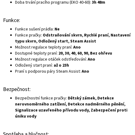
Doba trvání pracího programu (EKO 40-60):
3h 48m
Funkce:
Funkce sušení prádla:
Ne
Funkce pračky:
Odstraňování skvrn, Rychlé praní, Nastavení
typu skvrn, Odložený start, Steam Assist
Možnost regulace teploty praní:
Ano
Dostupné teploty praní:
20, 30, 40, 60, 90, Bez ohřevu
Možnost regulace otáček odstřeďování:
Ano
Odložený start praní:
až o 23h
Praní s podporou páry Steam Assist:
Ano
Bezpečnost:
Bezpečnostní funkce pračky:
Dětský zámek, Detekce
nerovnoměrného zatížení, Detekce nadměrného pěnění,
Signalizace uzavřeného přívodu vody, Zabezpečení proti
úniku vody
Spotřeba a hlučnost: