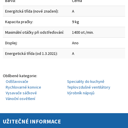
Barva:
Černá
Energitcká třída (nové značení):
A
Kapacita pračky:
9 kg
Maximální otáčky při odstřeďování:
1400 ot./min.
Displej:
Ano
Energetická třída (od 1.3.2021):
A
Oblíbené kategorie:
Odšťavovače
Speciality do kuchyně
Rychlovarné konvice
Teplovzdušné ventilátory
Vysavače sáčkové
Výrobník nápojů
Vánoční osvětlení
UŽITEČNÉ INFORMACE