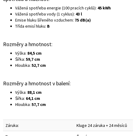
Vážená spotřeba energie (100 pracích cyklů):
45 kWh
Vážená spotřeba vody (1 cyklus):
43 l
Emise hluku šířeného vzduchem:
75 dB(a)
Třída emisí hluku:
B
Rozměry a hmotnost:
Výška:
84,5 cm
Šířka:
59,7 cm
Hloubka:
52,7 cm
Rozměry a hmotnost v balení:
Výška:
88,1 cm
Šířka:
64,1 cm
Hloubka:
57,7 cm
Záruka:
Kluge 24 záruka + 24 měsíců