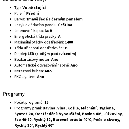
Typ:
Volně stojící
Plnění:
Přední
Barva:
Tmavě šedá s černým panelem
Jazyk ovládacího panelu:
Čeština
Jmenovitá kapacita:
9
Energetická třída pračky:
A
Maximální otáčky odstředění:
1400
Třída účinnosti odstřeďování:
B
Displej:
LED (s bílým podsvícením)
Bezkartáčový motor:
Ano
Automatické odvažování náplně:
Ano
Nerezový buben:
Ano
EKO system:
Ano
Programy:
Počet programů:
15
Programy praní:
Bavlna, Vlna, Košile, Máchání, Hygiena,
Syntetika, Odstředění+Vypouštění, Bavlna 40°, Lůžkoviny,
Eco 40-60, Rychlý 12', Barevné prádlo 40°C, Péče o skvrny,
Rychlý 30°, Rychlý 60°