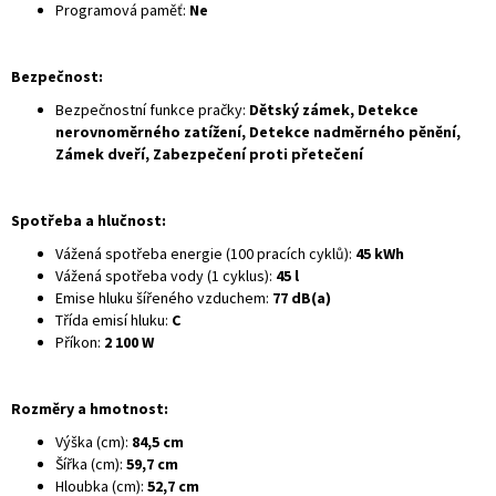
Programová paměť:
Ne
Bezpečnost:
Bezpečnostní funkce pračky:
Dětský zámek, Detekce
nerovnoměrného zatížení, Detekce nadměrného pěnění,
Zámek dveří, Zabezpečení proti přetečení
Spotřeba a hlučnost:
Vážená spotřeba energie (100 pracích cyklů):
45 kWh
Vážená spotřeba vody (1 cyklus):
45 l
Emise hluku šířeného vzduchem:
77 dB(a)
Třída emisí hluku:
C
Příkon:
2 100 W
Rozměry a hmotnost:
Výška (cm):
84,5 cm
Šířka (cm):
59,7 cm
Hloubka (cm):
52,7 cm