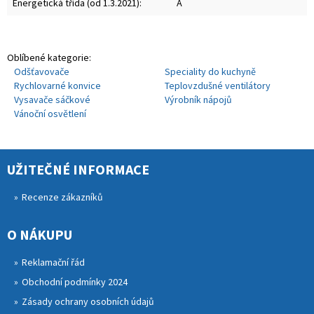
Energetická třída (od 1.3.2021):
A
Oblíbené kategorie:
Odšťavovače
Speciality do kuchyně
Rychlovarné konvice
Teplovzdušné ventilátory
Vysavače sáčkové
Výrobník nápojů
Vánoční osvětlení
UŽITEČNÉ INFORMACE
Recenze zákazníků
O NÁKUPU
Reklamační řád
Obchodní podmínky 2024
Zásady ochrany osobních údajů