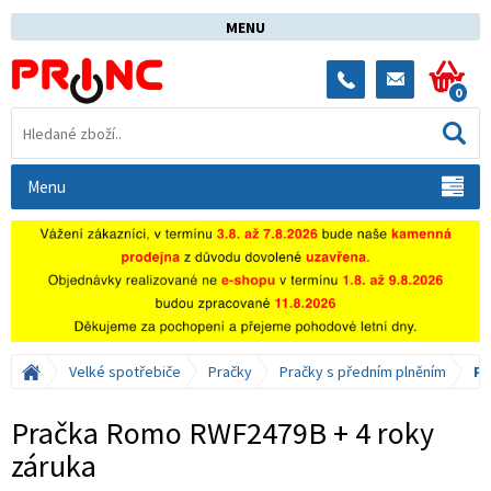
MENU
0
Menu
Velké spotřebiče
Pračky
Pračky s předním plněním
Pr
Pračka Romo RWF2479B + 4 roky
záruka