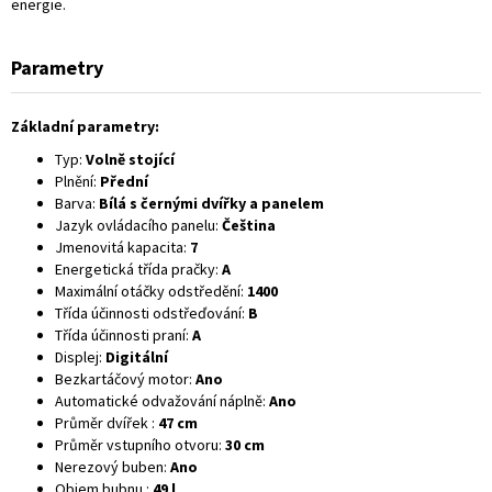
energie.
Parametry
Základní parametry:
Typ:
Volně stojící
Plnění:
Přední
Barva:
Bílá s černými dvířky a panelem
Jazyk ovládacího panelu:
Čeština
Jmenovitá kapacita:
7
Energetická třída pračky:
A
Maximální otáčky odstředění:
1400
Třída účinnosti odstřeďování:
B
Třída účinnosti praní:
A
Displej:
Digitální
Bezkartáčový motor:
Ano
Automatické odvažování náplně:
Ano
Průměr dvířek :
47 cm
Průměr vstupního otvoru:
30 cm
Nerezový buben:
Ano
Objem bubnu :
49 l