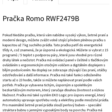
Pračka Romo RWF2479B
Pokud hledáte pračku, která vám nabídne vysoký výkon, šetrné praní a
moderní design, můžete zvážit volně stojící předem plněnou pračku s
kapacitou až 7 kg suchého prádla. Tato pračka patří do energetické
třídy A, což znamená, že je úsporná a ekologická. Můžete si vybrat z 15
programů / 5 teplot s podporou páry, které jsou vhodné pro různé
druhy látek a nečistot. Pračka má ovládací panel v češtině s tlačítkovým
ovládáním s ergonomickým otočným voličem a digitálním displejem s
bílým podsvícením. Na displeji se zobrazuje zbývající čas praní, otáčky
odstřeďování a další informace. Pračka má také funkci odloženého
startu až o 23 hodin, takže si můžete naplánovat praní podle vašich
potřeb. Pračka je vybavena tichým, úsporným a spolehlivým
bezkartáčovým motorem, který zaručuje dlouhou životnost a nízkou
hlučnost. Pračka má také systém EKO Logic pro úsporu energií, který
automaticky upravuje spotřebu vody a elektřiny podle množství prádla.
Pro maximálně šetrné praní prádla slouží perlový buben – speciální
struktura bubnu s jemnými vypouklými body na povrchu. Pračka má