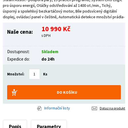
pro úsporu energií, Otáčky odstřeďování až 1400 ot./min., Tichý,
úsporný a spolehlivý bezkartáčový motor, Bíle podsvícený digitální
displej, ovládací panel v češtině, Automatická detekce množství prádla-
10 990 Kč
Naše cena:
s DPH
Dostupnost:
Skladem
Expedice do:
do 24h
Množství:
Ks
Informační listy
Dotaz na produkt
Popis
Parametry