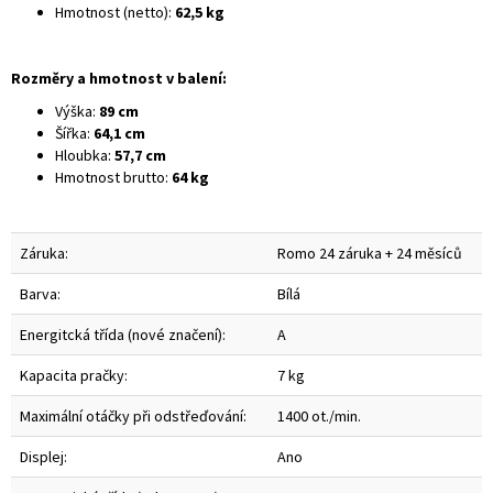
Hmotnost (netto):
62,5 kg
Rozměry a hmotnost v balení:
Výška:
89 cm
Šířka:
64,1 cm
Hloubka:
57,7 cm
Hmotnost brutto:
64 kg
Záruka:
Romo 24 záruka + 24 měsíců
Barva:
Bílá
Energitcká třída (nové značení):
A
Kapacita pračky:
7 kg
Maximální otáčky při odstřeďování:
1400 ot./min.
Displej:
Ano