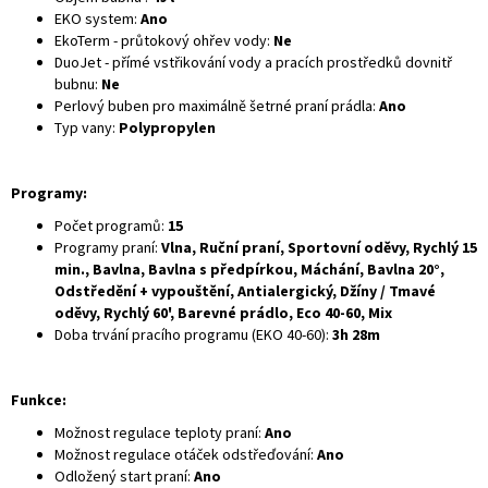
EKO system:
Ano
EkoTerm - průtokový ohřev vody:
Ne
DuoJet - přímé vstřikování vody a pracích prostředků dovnitř
bubnu:
Ne
Perlový buben pro maximálně šetrné praní prádla:
Ano
Typ vany:
Polypropylen
Programy:
Počet programů:
15
Programy praní:
Vlna, Ruční praní, Sportovní oděvy, Rychlý 15
min., Bavlna, Bavlna s předpírkou, Máchání, Bavlna 20°,
Odstředění + vypouštění, Antialergický, Džíny / Tmavé
oděvy, Rychlý 60', Barevné prádlo, Eco 40-60, Mix
Doba trvání pracího programu (EKO 40-60):
3h 28m
Funkce:
Možnost regulace teploty praní:
Ano
Možnost regulace otáček odstřeďování:
Ano
Odložený start praní:
Ano