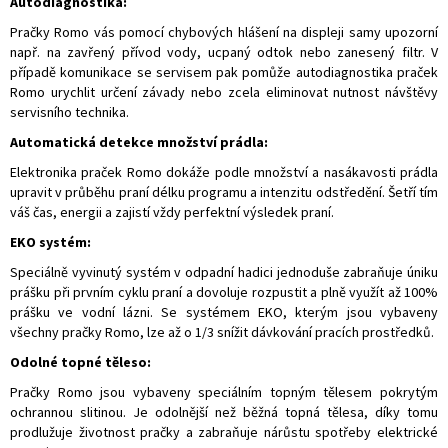
Autodiagnostika:
Pračky Romo vás pomocí chybových hlášení na displeji samy upozorní
např. na zavřený přívod vody, ucpaný odtok nebo zanesený filtr. V
případě komunikace se servisem pak pomůže autodiagnostika praček
Romo urychlit určení závady nebo zcela eliminovat nutnost návštěvy
servisního technika.
Automatická detekce množství prádla:
Elektronika praček Romo dokáže podle množství a nasákavosti prádla
upravit v průběhu praní délku programu a intenzitu odstředění. Šetří tím
váš čas, energii a zajistí vždy perfektní výsledek praní.
EKO systém:
Speciálně vyvinutý systém v odpadní hadici jednoduše zabraňuje úniku
prášku při prvním cyklu praní a dovoluje rozpustit a plně využít až 100%
prášku ve vodní lázni. Se systémem EKO, kterým jsou vybaveny
všechny pračky Romo, lze až o 1/3 snížit dávkování pracích prostředků.
Odolné topné těleso:
Pračky Romo jsou vybaveny speciálním topným tělesem pokrytým
ochrannou slitinou. Je odolnější než běžná topná tělesa, díky tomu
prodlužuje životnost pračky a zabraňuje nárůstu spotřeby elektrické