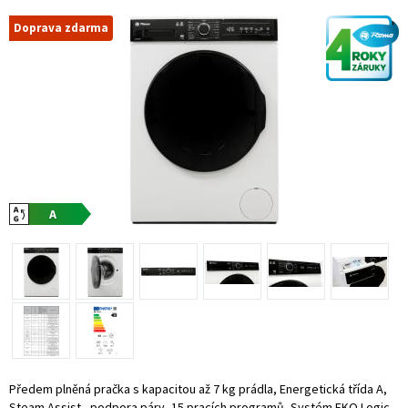
Doprava zdarma
Předem plněná pračka s kapacitou až 7 kg prádla, Energetická třída A,
Steam Assist - podpora páry, 15 pracích programů, Systém EKO Logic