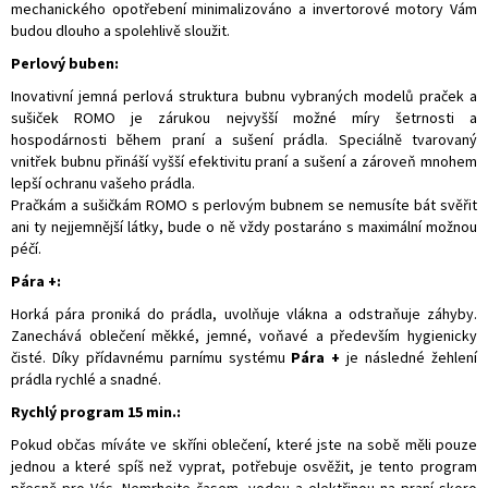
mechanického opotřebení minimalizováno a invertorové motory Vám
budou dlouho a spolehlivě sloužit.
Perlový buben:
Inovativní jemná perlová struktura bubnu vybraných modelů praček a
sušiček ROMO je zárukou nejvyšší možné míry šetrnosti a
hospodárnosti během praní a sušení prádla. Speciálně tvarovaný
vnitřek bubnu přináší vyšší efektivitu praní a sušení a zároveň mnohem
lepší ochranu vašeho prádla.
Pračkám a sušičkám ROMO s perlovým bubnem se nemusíte bát svěřit
ani ty nejjemnější látky, bude o ně vždy postaráno s maximální možnou
péčí.
Pára +:
Horká pára proniká do prádla, uvolňuje vlákna a odstraňuje záhyby.
Zanechává oblečení měkké, jemné, voňavé a především hygienicky
čisté. Díky přídavnému parnímu systému
Pára +
je následné žehlení
prádla rychlé a snadné.
Rychlý program 15 min.:
Pokud občas míváte ve skříni oblečení, které jste na sobě měli pouze
jednou a které spíš než vyprat, potřebuje osvěžit, je tento program
přesně pro Vás. Nemrhejte časem, vodou a elektřinou na praní skoro