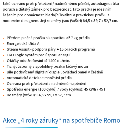
také ochranu proti přetečení / nadměrnému pěnění, autodiagnostiku
poruch a dětský zámek pro bezpečnost. Tato pračka je ideálním
řešením pro domácnosti hledající kvalitní a praktickou pračku s
moderním designem. Její rozměry jsou (VxŠxH) 84,5 x 59,7 x 52,7 cm.
Předem plněná pračka s kapacitou až 7 kg prádla
Energetická třída A
Steam Assist - podpora páry ● 15 pracích programů
EKO Logic systém pro úsporu energií
Otáčky odstřeďování až 1400 ot./min.
Tichý, úsporný a spolehlivý bezkartáčový motor
Bíle podsvícený digitální displej, ovládací panel v češtině
Automatická detekce množství prádla
Ochrana proti přetečení a nadměrnému pěnění
Spotřeba energie (100 cyklů) / vody (cyklus): 45 kWh / 45 l
Rozměry (VxŠxH): 84,5 x 59,7 x 52,7 cm
Akce „4 roky záruky“ na spotřebiče Romo