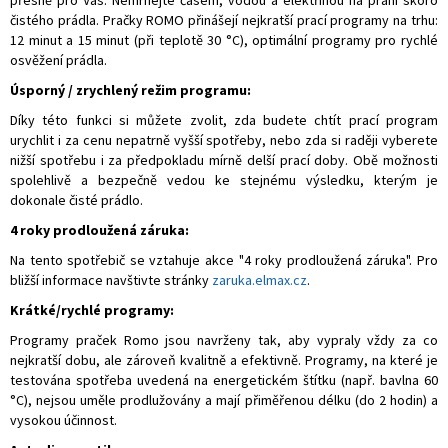
čistého prádla. Pračky ROMO přinášejí nejkratší prací programy na trhu:
12 minut a 15 minut (při teplotě 30 °C), optimální programy pro rychlé
osvěžení prádla.
Úsporný / zrychlený režim programu:
Díky této funkci si můžete zvolit, zda budete chtít prací program
urychlit i za cenu nepatrně vyšší spotřeby, nebo zda si raději vyberete
nižší spotřebu i za předpokladu mírně delší prací doby. Obě možnosti
spolehlivě a bezpečně vedou ke stejnému výsledku, kterým je
dokonale čisté prádlo.
4 roky prodloužená záruka:
Na tento spotřebič se vztahuje akce "4 roky prodloužená záruka". Pro
bližší informace navštivte stránky
zaruka.elmax.cz
.
Krátké/rychlé programy:
Programy praček Romo jsou navrženy tak, aby vypraly vždy za co
nejkratší dobu, ale zároveň kvalitně a efektivně. Programy, na které je
testována spotřeba uvedená na energetickém štítku (např. bavlna 60
°C), nejsou uměle prodlužovány a mají přiměřenou délku (do 2 hodin) a
vysokou účinnost.