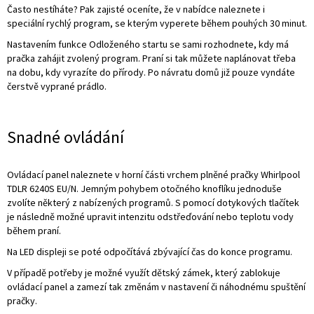
Často nestíháte? Pak zajisté oceníte, že v nabídce naleznete i
speciální rychlý program, se kterým vyperete během pouhých 30 minut.
Nastavením funkce Odloženého startu se sami rozhodnete, kdy má
pračka zahájit zvolený program. Praní si tak můžete naplánovat třeba
na dobu, kdy vyrazíte do přírody. Po návratu domů již pouze vyndáte
čerstvě vyprané prádlo.
Snadné ovládání
Ovládací panel naleznete v horní části vrchem plněné pračky Whirlpool
TDLR 6240S EU/N. Jemným pohybem otočného knoflíku jednoduše
zvolíte některý z nabízených programů. S pomocí dotykových tlačítek
je následně možné upravit intenzitu odstřeďování nebo teplotu vody
během praní.
Na LED displeji se poté odpočítává zbývající čas do konce programu.
V případě potřeby je možné využít dětský zámek, který zablokuje
ovládací panel a zamezí tak změnám v nastavení či náhodnému spuštění
pračky.