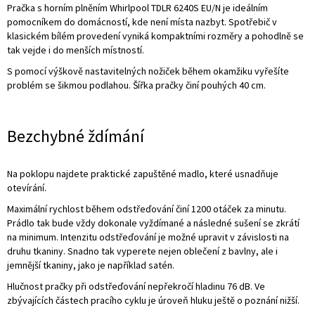
Pračka s horním plněním Whirlpool TDLR 6240S EU/N je ideálním
pomocníkem do domácností, kde není místa nazbyt. Spotřebič v
klasickém bílém provedení vyniká kompaktními rozměry a pohodlně se
tak vejde i do menších místností.
S pomocí výškově nastavitelných nožiček během okamžiku vyřešíte
problém se šikmou podlahou. Šířka pračky činí pouhých 40 cm.
Bezchybné ždímání
Na poklopu najdete praktické zapuštěné madlo, které usnadňuje
otevírání.
Maximální rychlost během odstřeďování činí 1200 otáček za minutu.
Prádlo tak bude vždy dokonale vyždímané a následné sušení se zkrátí
na minimum. Intenzitu odstřeďování je možné upravit v závislosti na
druhu tkaniny. Snadno tak vyperete nejen oblečení z bavlny, ale i
jemnější tkaniny, jako je například satén.
Hlučnost pračky při odstřeďování nepřekročí hladinu 76 dB. Ve
zbývajících částech pracího cyklu je úroveň hluku ještě o poznání nižší.