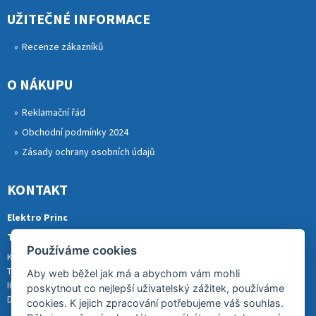
UŽITEČNÉ INFORMACE
Recenze zákazníků
O NÁKUPU
Reklamační řád
Obchodní podmínky 2024
Zásady ochrany osobních údajů
KONTAKT
Elektro Princ
Tomáš Princ
Používáme cookies
Krkonošská 290, 46841 TANVALD
Tel.: 773 880 988
Aby web běžel jak má a abychom vám mohli
IČ: 01153731
poskytnout co nejlepší uživatelský zážitek, používáme
DIČ: CZ8007202522
cookies. K jejich zpracování potřebujeme váš souhlas.