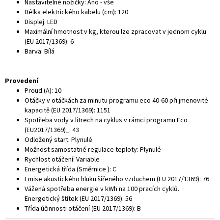
Nastavitelné nožičky
:
Ano - vše
Délka elektrického kabelu (cm)
:
120
Displej
:
LED
Maximální hmotnost v kg, kterou lze zpracovat v jednom cyklu
(EU 2017/1369)
:
6
Barva
:
Bílá
Provedení
Proud (A)
:
10
Otáčky v otáčkách za minutu programu eco 40-60 při jmenovité
kapacitě (EU 2017/1369)
:
1151
Spotřeba vody v litrech na cyklus v rámci programu Eco
(EU2017/1369)_
:
43
Odložený start
:
Plynulé
Možnost samostatné regulace teploty
:
Plynulé
Rychlost otáčení
:
Variable
Energetická třída (Směrnice )
:
C
Emise akustického hluku šířeného vzduchem (EU 2017/1369)
:
76
Vážená spotřeba energie v kWh na 100 pracích cyklů.
Energetický štítek (EU 2017/1369)
:
56
Třída účinnosti otáčení (EU 2017/1369)
:
B