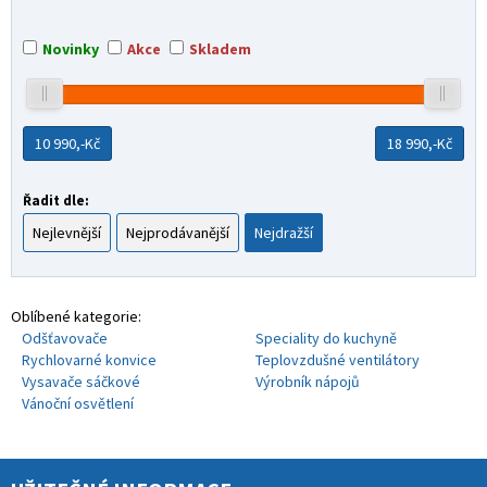
Novinky
Akce
Skladem
10 990,-
Kč
18 990,-
Kč
Řadit dle:
Nejlevnější
Nejprodávanější
Nejdražší
Oblíbené kategorie:
Odšťavovače
Speciality do kuchyně
Rychlovarné konvice
Teplovzdušné ventilátory
Vysavače sáčkové
Výrobník nápojů
Vánoční osvětlení