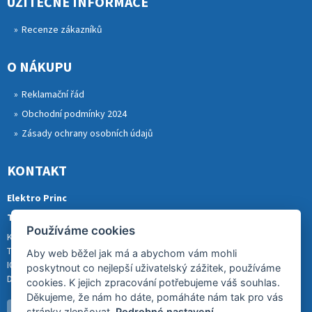
UŽITEČNÉ INFORMACE
Recenze zákazníků
O NÁKUPU
Reklamační řád
Obchodní podmínky 2024
Zásady ochrany osobních údajů
KONTAKT
Elektro Princ
Tomáš Princ
Používáme cookies
Krkonošská 290, 46841 TANVALD
Tel.: 773 880 988
Aby web běžel jak má a abychom vám mohli
IČ: 01153731
poskytnout co nejlepší uživatelský zážitek, používáme
DIČ: CZ8007202522
cookies. K jejich zpracování potřebujeme váš souhlas.
Děkujeme, že nám ho dáte, pomáháte nám tak pro vás
stránky zlepšovat.
Podrobné nastavení