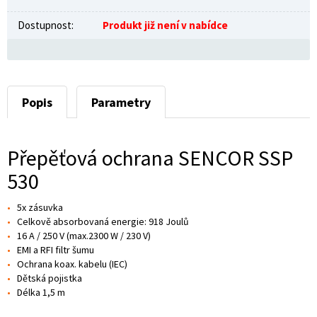
Dostupnost:
Produkt již není v nabídce
Popis
Parametry
Přepěťová ochrana SENCOR SSP
530
5x zásuvka
Celkově absorbovaná energie: 918 Joulů
16 A / 250 V (max.2300 W / 230 V)
EMI a RFI filtr šumu
Ochrana koax. kabelu (IEC)
Dětská pojistka
Délka 1,5 m