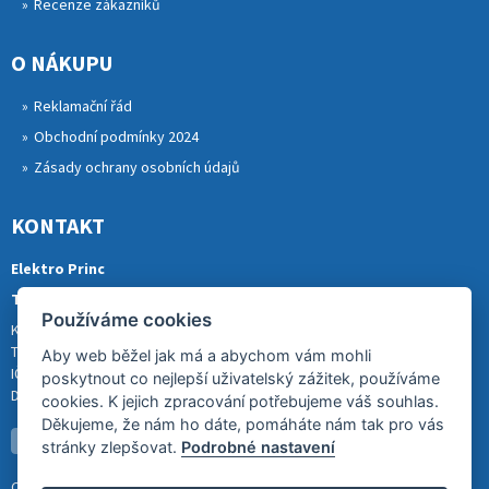
Recenze zákazníků
O NÁKUPU
Reklamační řád
Obchodní podmínky 2024
Zásady ochrany osobních údajů
KONTAKT
Elektro Princ
Tomáš Princ
Používáme cookies
Krkonošská 290, 46841 TANVALD
Tel.: 773 880 988
Aby web běžel jak má a abychom vám mohli
IČ: 01153731
poskytnout co nejlepší uživatelský zážitek, používáme
DIČ: CZ8007202522
cookies. K jejich zpracování potřebujeme váš souhlas.
Děkujeme, že nám ho dáte, pomáháte nám tak pro vás
stránky zlepšovat.
Podrobné nastavení
Copyright (c) 2026