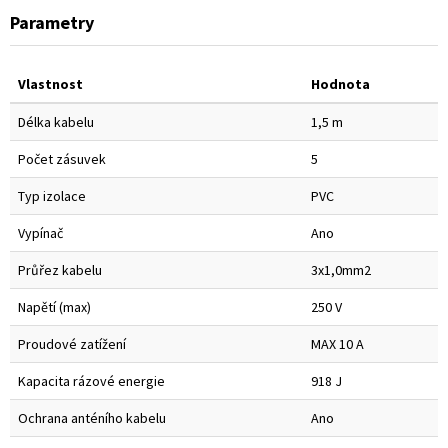
Parametry
Vlastnost
Hodnota
Délka kabelu
1,5 m
Počet zásuvek
5
Typ izolace
PVC
Vypínač
Ano
Průřez kabelu
3x1,0mm2
Napětí (max)
250 V
Proudové zatížení
MAX 10 A
Kapacita rázové energie
918 J
Ochrana anténího kabelu
Ano