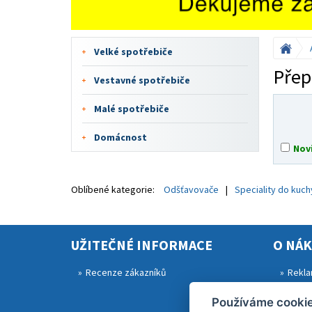
Velké spotřebiče
Přep
Vestavné spotřebiče
Malé spotřebiče
Domácnost
Nov
Oblíbené kategorie:
Odšťavovače
Speciality do kuc
UŽITEČNÉ INFORMACE
O NÁ
Recenze zákazníků
Rekla
Obcho
Používáme cooki
Zásad