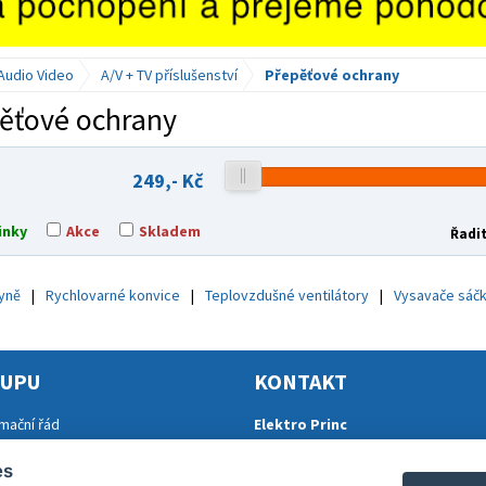
Audio Video
A/V + TV příslušenství
Přepěťové ochrany
ěťové ochrany
249,-
Kč
inky
Akce
Skladem
Řadit
hyně
Rychlovarné konvice
Teplovzdušné ventilátory
Vysavače sáč
KUPU
KONTAKT
mační řád
Elektro Princ
dní podmínky 2024
Tomáš Princ
es
y ochrany osobních údajů
Krkonošská 290, 46841 TANVALD