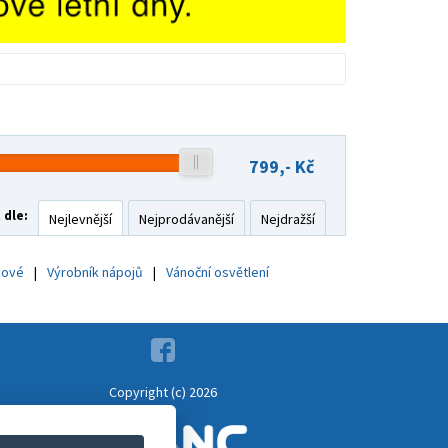
799,-
Kč
 dle:
Nejlevnější
Nejprodávanější
Nejdražší
kové
Výrobník nápojů
Vánoční osvětlení
Copyright (c) 2026