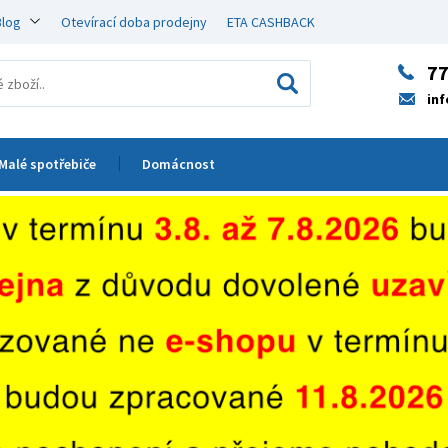
Blog
Otevírací doba prodejny
ETA CASHBACK
77
in
Malé spotřebiče
Domácnost