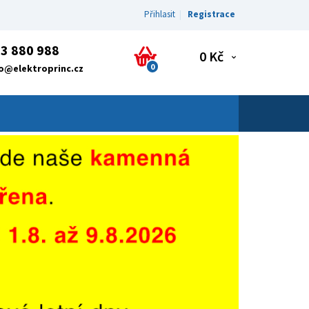
Přihlasit
Registrace
3 880 988
0 Kč
0
fo@elektroprinc.cz