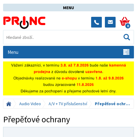
MENU
0
Menu
Audio Video
A/V + TV příslušenství
Přepěťové ochrany
Přepěťové ochrany