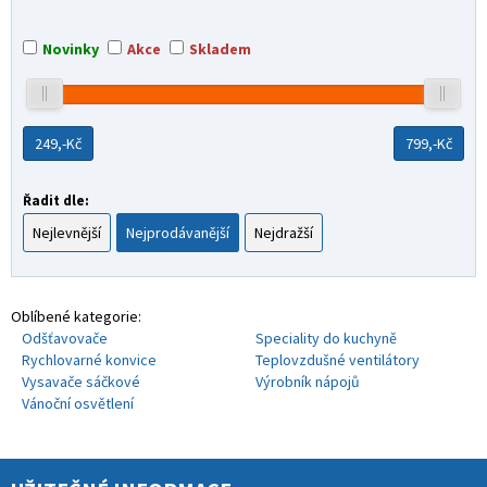
Novinky
Akce
Skladem
249,-
Kč
799,-
Kč
Řadit dle:
Nejlevnější
Nejprodávanější
Nejdražší
Oblíbené kategorie:
Odšťavovače
Speciality do kuchyně
Rychlovarné konvice
Teplovzdušné ventilátory
Vysavače sáčkové
Výrobník nápojů
Vánoční osvětlení