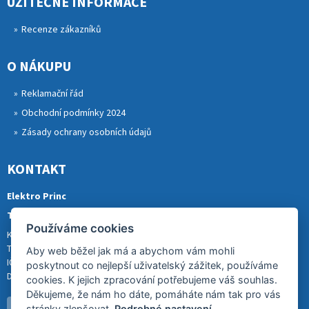
UŽITEČNÉ INFORMACE
Recenze zákazníků
O NÁKUPU
Reklamační řád
Obchodní podmínky 2024
Zásady ochrany osobních údajů
KONTAKT
Elektro Princ
Tomáš Princ
Používáme cookies
Krkonošská 290, 46841 TANVALD
Tel.: 773 880 988
Aby web běžel jak má a abychom vám mohli
IČ: 01153731
poskytnout co nejlepší uživatelský zážitek, používáme
DIČ: CZ8007202522
cookies. K jejich zpracování potřebujeme váš souhlas.
Děkujeme, že nám ho dáte, pomáháte nám tak pro vás
stránky zlepšovat.
Podrobné nastavení