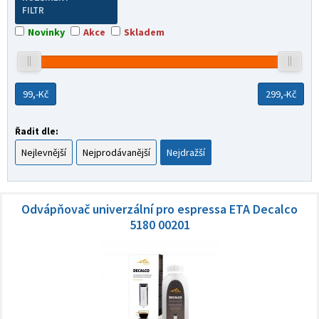
FILTR
Novinky
Akce
Skladem
99,-
Kč
299,-
Kč
Řadit dle:
Nejlevnější
Nejprodávanější
Nejdražší
Odvápňovač univerzální pro espressa ETA Decalco
5180 00201