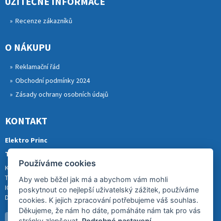
UŽITEČNÉ INFORMACE
Recenze zákazníků
O NÁKUPU
Reklamační řád
Obchodní podmínky 2024
Zásady ochrany osobních údajů
KONTAKT
Elektro Princ
Tomáš Princ
Používáme cookies
Krkonošská 290, 46841 TANVALD
Tel.: 773 880 988
Aby web běžel jak má a abychom vám mohli
IČ: 01153731
poskytnout co nejlepší uživatelský zážitek, používáme
DIČ: CZ8007202522
cookies. K jejich zpracování potřebujeme váš souhlas.
Děkujeme, že nám ho dáte, pomáháte nám tak pro vás
stránky zlepšovat.
Podrobné nastavení