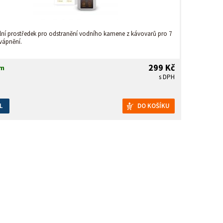
lní prostředek pro odstranění vodního kamene z kávovarů pro 7
vápnění.
299 Kč
em
s DPH
L