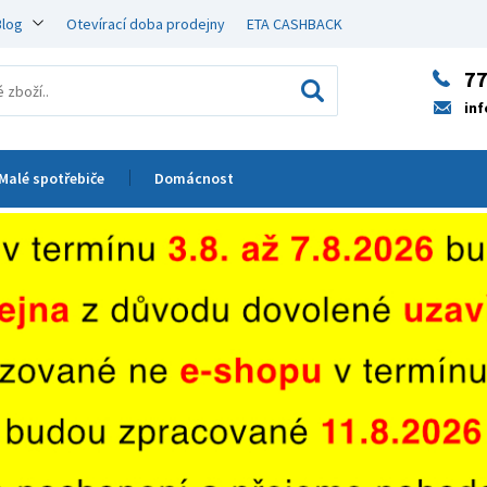
Blog
Otevírací doba prodejny
ETA CASHBACK
77
in
Malé spotřebiče
Domácnost