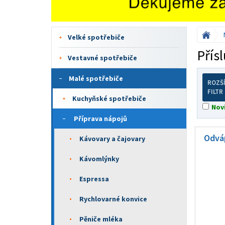
Velké spotřebiče
Přís
Vestavné spotřebiče
Malé spotřebiče
ROZŠ
FILTR
Kuchyňské spotřebiče
Nov
Příprava nápojů
Odváp
Kávovary a čajovary
Kávomlýnky
Espressa
Rychlovarné konvice
Pěniče mléka