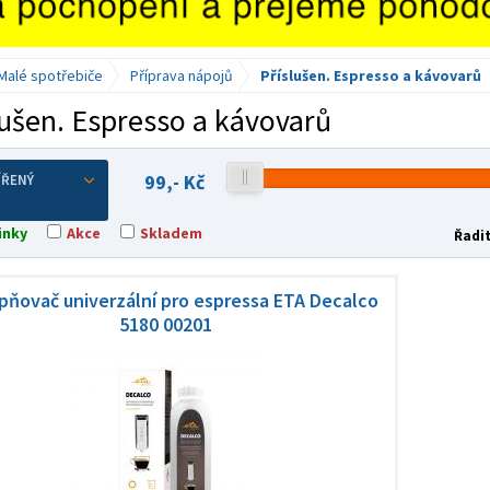
Malé spotřebiče
Příprava nápojů
Příslušen. Espresso a kávovarů
lušen. Espresso a kávovarů
99,-
Kč
ÍŘENÝ
inky
Akce
Skladem
Řadit
ňovač univerzální pro espressa ETA Decalco
5180 00201