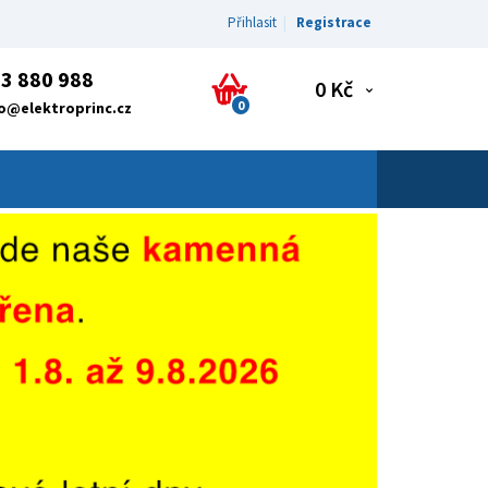
Přihlasit
Registrace
3 880 988
0 Kč
0
fo@elektroprinc.cz